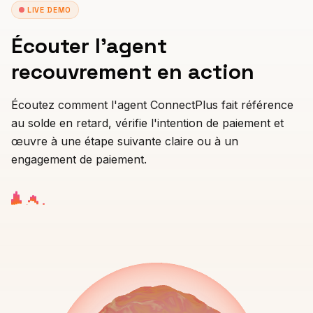
human
LIVE DEMO
PROFESSIONNEL
Écouter l'agent
Avocat
recouvrement en action
Conseiller fiscal
Écoutez comment l'agent ConnectPlus fait référence
Pompes funèbres
au solde en retard, vérifie l'intention de paiement et
œuvre à une étape suivante claire ou à un
Agence
engagement de paiement.
Immobilier
Assurance
Recrutement
SaaS
23 secteurs →