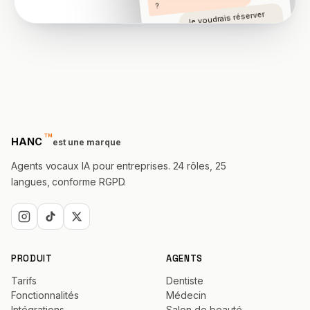
?
Je voudrais réserver
une démo.
Demain 10:30, ça vous
va ?
™
trademark
HANC
est une marque
Agents vocaux IA pour entreprises. 24 rôles, 25
langues, conforme RGPD.
PRODUIT
AGENTS
Tarifs
Dentiste
Fonctionnalités
Médecin
Intégrations
Salon de beauté