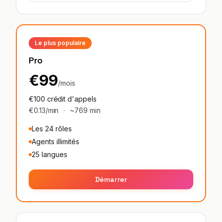
Le plus populaire
Pro
€99
/mois
€100 crédit d'appels
€0.13/min
·
~769 min
Les 24 rôles
Agents illimités
25 langues
Démarrer