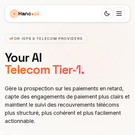
Hanc
ai
Switch to d
Plateforme
FOR ISPS & TELECOM PROVIDERS
Ecosystem
Agents
Your AI
Vue d'ensemble
SANTÉ
Cas d'usage
Telecom Tier‑1.
Dentiste
Fonctionnalités
Clinique pédiatrique
Tarifs
Médecin
Workflow
Gère la prospection sur les paiements en retard,
Agence immobilière
Ressources
capte des engagements de paiement plus clairs et
Vétérinaire
24 rôles
Soins aux seniors
maintient le suivi des recouvrements télécoms
APPRENDRE
Partenaires
Physiothérapie
plus structuré, plus cohérent et plus facilement
25 langues
Blog
Agence funéraire
actionnable.
Marque blanche
SERVICES
France
Trunks SIP
Documentation
Cabinet privé
Salon de beauté
GAGNER