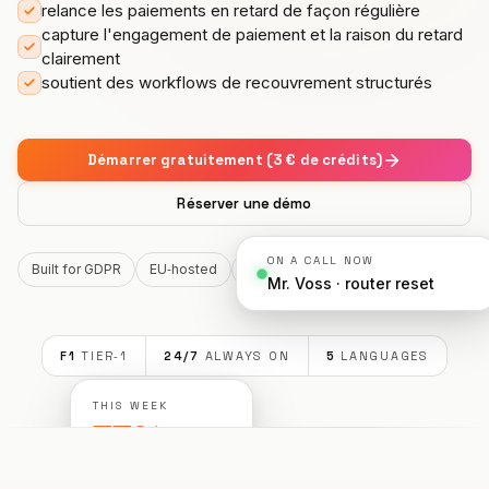
relance les paiements en retard de façon régulière
Intégrations
OUTILS
Créer un agent
Hôtellerie haut de gamme
Programme d'affiliation
capture l'engagement de paiement et la raison du retard
Garage automobile
clairement
Calculateur de ROI
CRM
CONSTRUIRE
Se connecter
Clinique vétérinaire
soutient des workflows de recouvrement structurés
Artisanat
MISES À JOUR
Partenaire Solutions
Sécurité et RGPD
Cabinet juridique
Restaurant
Nouveautés
DÉVELOPPER
Démarrer gratuitement (3 € de crédits)
Aussi sur Microsoft Marketplace
Services d'urgence
Hôtel
Déployez Hanc AI dans votre abonnement
Partenaire Executive
Réserver une démo
Azure
Voir tous les cas d'usage →
E-commerce
S'inscrire →
ON A CALL NOW
Built for GDPR
EU‑hosted
Live in 60 seconds
Mr. Voss · router reset
Gestion immobilière
Télécommunications
F1
TIER‑1
24/7
ALWAYS ON
5
LANGUAGES
Salle de réception
THIS WEEK
73%
Fitness
▲ resolved without
Auto-école