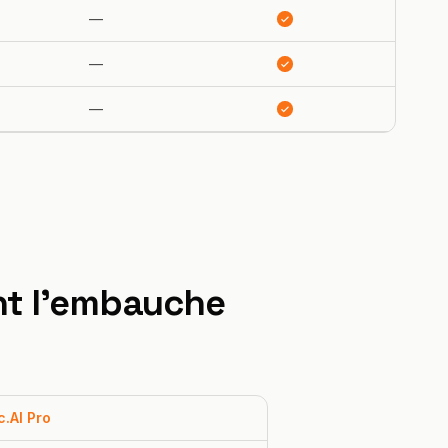
—
—
—
nt l'embauche
.AI Pro