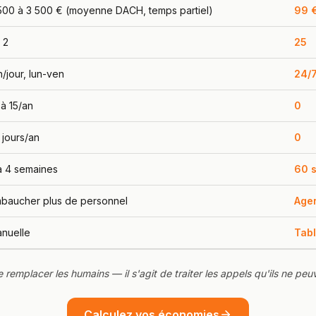
500 à 3 500 € (moyenne DACH, temps partiel)
99 
à 2
25
h/jour, lun-ven
24/
 à 15/an
0
 jours/an
0
à 4 semaines
60 
baucher plus de personnel
Agen
nuelle
Tabl
de remplacer les humains — il s'agit de traiter les appels qu'ils ne pe
Calculez vos économies