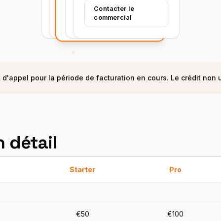
Démarrer
Contacter le
gratuitement
Démarrer
commercial
Démarrer
Démarrer
t d'appel pour la période de facturation en cours. Le crédit non u
 détail
Starter
Pro
€50
€100