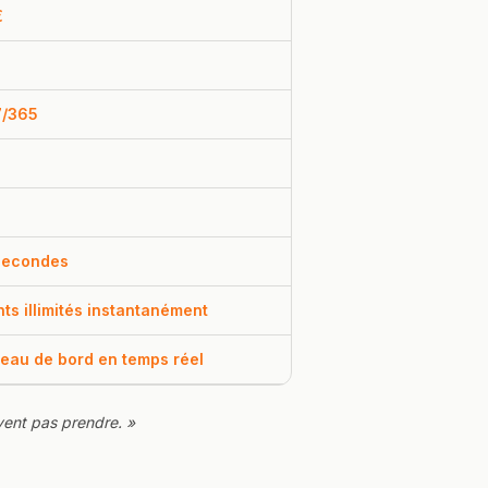
€
7/365
secondes
ts illimités instantanément
eau de bord en temps réel
uvent pas prendre. »