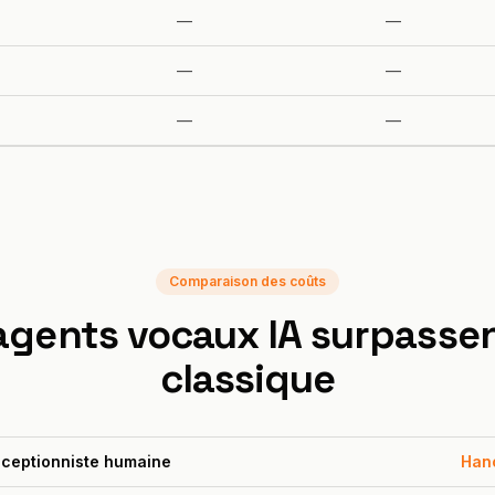
—
—
—
—
—
—
Comparaison des coûts
 agents vocaux IA surpasse
classique
ceptionniste humaine
Hanc