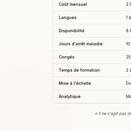
Coût mensuel
2 
Langues
1 
Disponibilité
8 
Jours d'arrêt maladie
10
Congés
25
Temps de formation
2 
Mise à l'échelle
Em
Analytique
Ma
« Il ne s'agit pas 