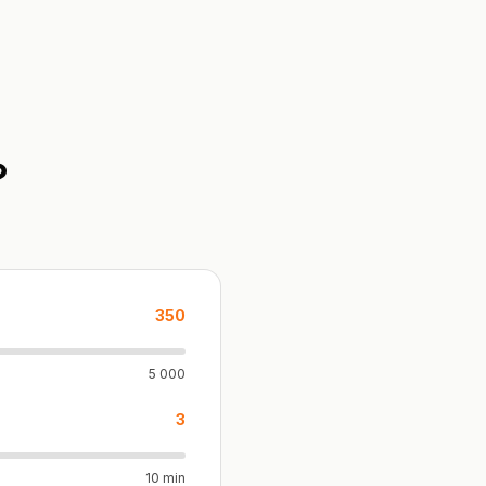
?
350
5 000
3
10 min