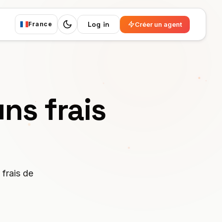
Log in
Créer un agent
France
Switch to dark mode
uns frais
frais de