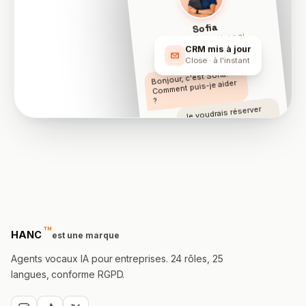
Sofia
Commercial · Hanc.ai
CRM mis à jour
En direct · 0:42
Close · à l'instant
Bonjour, c'est Sofia.
Comment puis-je aider
?
Je voudrais réserver
une démo.
Demain 10:30, ça vous
va ?
™
trademark
HANC
est une marque
Agents vocaux IA pour entreprises. 24 rôles, 25
langues, conforme RGPD.