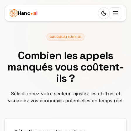
Hanc
ai
Switch to d
Plateforme
CALCULATEUR ROI
Ecosystem
Agents
Combien les appels
Vue d'ensemble
SANTÉ
Cas d'usage
manqués vous coûtent-
Dentiste
Fonctionnalités
Clinique pédiatrique
Tarifs
ils ?
Médecin
Workflow
Agence immobilière
Ressources
Sélectionnez votre secteur, ajustez les chiffres et
Vétérinaire
24 rôles
Soins aux seniors
visualisez vos économies potentielles en temps réel.
APPRENDRE
Partenaires
Physiothérapie
25 langues
Blog
Agence funéraire
Marque blanche
SERVICES
France
Trunks SIP
Documentation
Cabinet privé
Salon de beauté
GAGNER