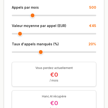
Appels par mois
500
PROFESSIONNEL
Avocat
Valeur moyenne par appel (EUR)
€45
Conseiller fiscal
Pompes funèbres
Taux d'appels manqués (%)
20%
Agence
Immobilier
Vous perdez actuellement
Assurance
€0
/ mois
Recrutement
SaaS
Hanc.AI récupère
€0
23 secteurs →