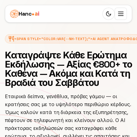
Hanc
ai
Switch to d
Πλατφόρμα
<SPAN STYLE="COLOR:VAR(--NH-TEXT);">AI AGENT ΑΝΑΤΡΟΦΟΔ
Ecosystem
Πράκτορες
Καταγράψτε Κάθε Ερώτημα
Επισκόπηση
ΥΓΕΊΑ
Εκδήλωσης — Αξίας €800+ το
Επιχειρηματικές περιπτώσεις
Καθένα — Ακόμα και Κατά τη
Οδοντίατρος
Χαρακτηριστικά
Παιδική Κλινική
Τιμές
Βραδιά του Σαββάτου
Γιατρός
Workflow
Μεσιτικό Γραφείο
Πόροι
Εταιρικά δείπνα, γενέθλια, πρόβες γάμου — οι
Κτηνίατρος
24 Ρόλοι
κρατήσεις σας με το υψηλότερο περιθώριο κέρδους.
Φροντίδα Ηλικιωμένων
ΜΆΘΕ
Συνεργάτες
Όμως καλούν κατά τη διάρκεια της εξυπηρέτησης,
Φυσιοθεραπεία
25 Γλώσσες
Blog
Γραφείο τελετών
πέφτουν σε τηλεφωνητή και κλείνουν αλλού. Ο AI
White Label
ΥΠΗΡΕΣΊΕΣ
Ελλάδα
πράκτορας εκδηλώσεών σας καταγράφει κάθε
SIP Trunks
Τεκμηρίωση
Ιδιωτικό ιατρείο
Ινστιτούτο ομορφιάς
ερώτημα, το αξιολογεί, συλλέγει τις απαιτήσεις και
ΚΈΡΔΙΣΕ