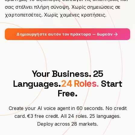
Ενσωματώσεις
ΕΡΓΑΛΕΊΑ
σας στέλνει πλήρη σύνοψη. Χωρίς σημειώσεις σε
Δημιουργία πράκτορα
Premium Φιλοξενία
Πρόγραμμα συνεργατών
Συνεργείο αυτοκινήτων
χαρτοπετσέτες. Χωρίς χαμένες κρατήσεις.
Υπολογιστής ROI
CRM
ΔΗΜΙΟΎΡΓΗΣΕ
Σύνδεση
Κτηνιατρική Κλινική
Βιοτεχνία
ΕΝΗΜΕΡΏΣΕΙΣ
Συνεργάτης Λύσεων
Ασφάλεια & GDPR
Δημιουργήστε αυτόν τον πράκτορα — δωρεάν
Δικηγορικό Γραφείο
Εστιατόριο
Ημερολόγιο αλλαγών
ΚΛΙΜΆΚΩΣΕ
Διαθέσιμο και στο Microsoft Marketplace
Υπηρεσίες έκτακτης ανάγκης
Ξενοδοχείο
Ανάπτυξε το Hanc AI στη συνδρομή Azure
Executive Συνεργάτης
σου
Δείτε όλες τις περιπτώσεις →
Ηλεκτρονικό εμπόριο
Εγγραφή →
Your Business. 25
Διαχείριση ακινήτων
Languages.
Start
24 Roles.
Free.
Τηλεπικοινωνίες
Χώρος εκδηλώσεων
Create your AI voice agent in 60 seconds. No credit
card. €3 free credit. All 24 roles. 25 languages.
Γυμναστήριο
Deploy across 28 markets.
Σχολή οδηγών