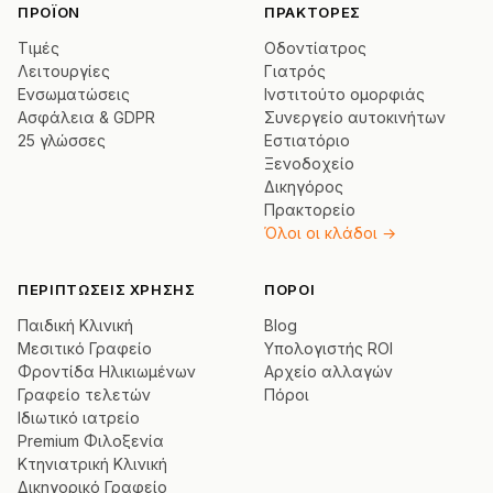
ΠΡΟΪΌΝ
ΠΡΆΚΤΟΡΕΣ
Τιμές
Οδοντίατρος
Λειτουργίες
Γιατρός
Ενσωματώσεις
Ινστιτούτο ομορφιάς
Ασφάλεια & GDPR
Συνεργείο αυτοκινήτων
25 γλώσσες
Εστιατόριο
Ξενοδοχείο
Δικηγόρος
Πρακτορείο
Όλοι οι κλάδοι →
ΠΕΡΙΠΤΏΣΕΙΣ ΧΡΉΣΗΣ
ΠΌΡΟΙ
Παιδική Κλινική
Blog
Μεσιτικό Γραφείο
Υπολογιστής ROI
Φροντίδα Ηλικιωμένων
Αρχείο αλλαγών
Γραφείο τελετών
Πόροι
Ιδιωτικό ιατρείο
Premium Φιλοξενία
Κτηνιατρική Κλινική
Δικηγορικό Γραφείο