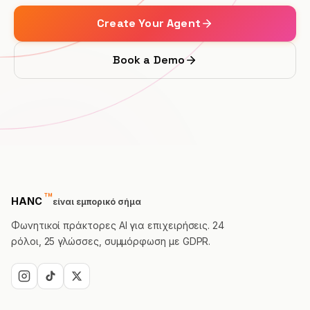
Create Your Agent
ΕΠΑΓΓΕΛΜΑΤΙΚΆ
Δικηγόρος
Book a Demo
Φοροτεχνικός
Γραφείο τελετών
Πρακτορείο
Ακίνητα
™
trademark
HANC
είναι εμπορικό σήμα
Ασφάλεια
Φωνητικοί πράκτορες AI για επιχειρήσεις. 24
Προσλήψεις
ρόλοι, 25 γλώσσες, συμμόρφωση με GDPR.
SaaS
23 Κλάδοι →