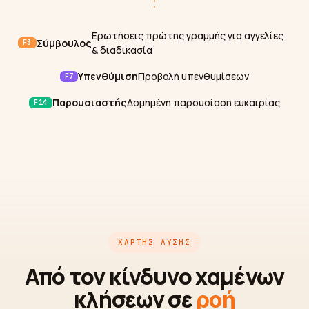
Ερωτήσεις πρώτης γραμμής για αγγελίες
Σύμβουλος
F3
& διαδικασία
Υπενθύμιση
Προβολή υπενθυμίσεων
F7
Παρουσιαστής
Δομημένη παρουσίαση ευκαιρίας
F14
ΧΆΡΤΗΣ ΛΎΣΗΣ
Από τον κίνδυνο χαμένων
κλήσεων σε
ροή