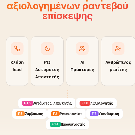
αξιολογημένων ραντεβού
επίσκεψης
Κλήση
F13
AI
Ανθρώπινος
lead
Αυτόματος
Πράκτορες
μεσίτης
Απαντητής
Αυτόματος Απαντητής
Αξιολογητής
F13
F10
Σύμβουλος
Ρεσεψιονίστ
Υπενθύμιση
F3
F2
F7
Παρουσιαστής
F14