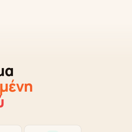
μα
μένη
ύ