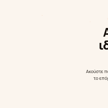
ι
Ακούστε π
το επό