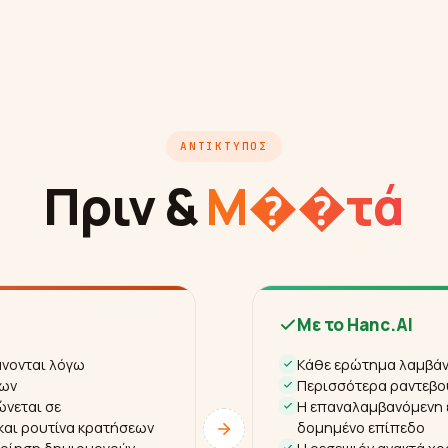
ΑΝΤΊΚΤΥΠΟΣ
Πριν &
Μ��τά
Με το Hanc.AI
νονται λόγω
Κάθε ερώτημα λαμβάν
εων
Περισσότερα ραντεβού
ώνεται σε
Η επαναλαμβανόμενη ε
και ρουτίνα κρατήσεων
δομημένο επίπεδο