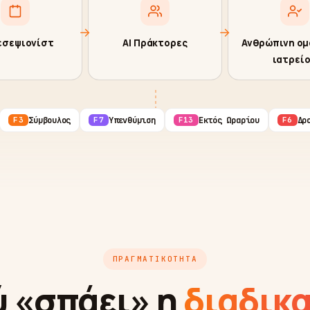
→
→
εσεψιονίστ
AI Πράκτορες
Ανθρώπινη ομ
ιατρεί
Σύμβουλος
Υπενθύμιση
Εκτός Ωραρίου
Δρ
F3
F7
F13
F6
ΠΡΑΓΜΑΤΙΚΌΤΗΤΑ
 «σπάει» η
διαδικ