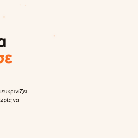
α
σε
ευκρινίζει
ωρίς να