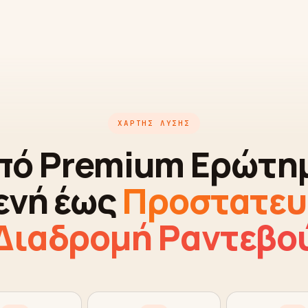
ΧΆΡΤΗΣ ΛΎΣΗΣ
πό Premium Ερώτη
ενή έως
Προστατευ
Διαδρομή Ραντεβο