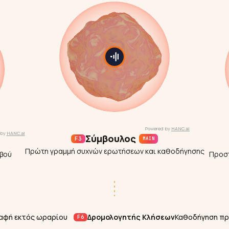
Σύμβουλος
F3
MAIN
Πρώτη γραμμή συχνών ερωτήσεων και καθοδήγησης
εβού
Προστ
αφή εκτός ωραρίου
Δρομολογητής Κλήσεων
Καθοδήγηση πρ
F6