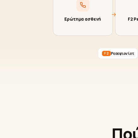
→
Ερώτημα ασθενή
F2 Ρ
Ρεσεψιονίστ
F2
Πού