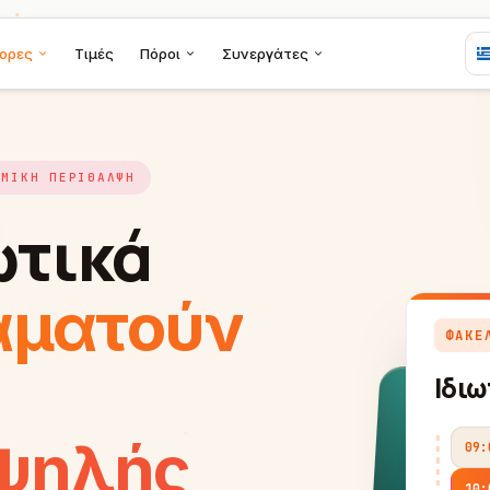
ορες
Τιμές
Πόροι
Συνεργάτες
ΟΜΙΚΉ ΠΕΡΊΘΑΛΨΗ
ωτικά
ΦΆΚΕΛΟΣ ΥΠΌΘΕΣΗΣ
HANC
.AI
αματούν
Ιδιωτικό ιατρείο
New patient
09:00
BOOKED
Booked by F6
10:00
NEW
Walk-in hold
11:00
OPEN
ψηλής