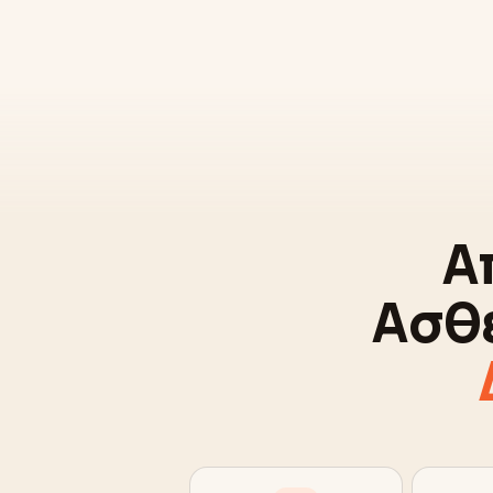
Α
Ασθ