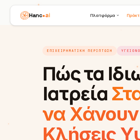
Hanc
ai
Πλατφόρμα
Πράκτ
ΕΠΙΧΕΙΡΗΜΑΤΙΚΉ ΠΕΡΊΠΤΩΣΗ
ΥΓΕΙΟΝ
Πώς τα Ιδι
Ιατρεία
Στ
να Χάνουν
Κλήσεις Υ