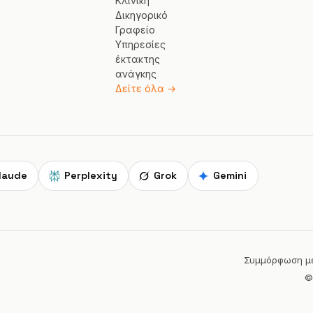
Κλινική
Δικηγορικό
Γραφείο
Υπηρεσίες
έκτακτης
ανάγκης
Δείτε όλα →
laude
Perplexity
Grok
Gemini
Συμμόρφωση με 
©