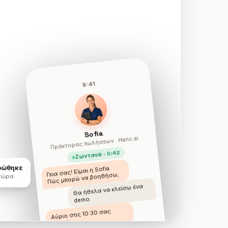
9:41
Sofia
Πράκτορας πωλήσεων · Hanc.ai
Ζωντανά · 0:42
Γεια σας! Είμαι η Sofia.
ρώθηκε
Πώς μπορώ να βοηθήσω;
 τώρα
Θα ήθελα να κλείσω ένα
demo.
Αύριο στις 10:30 σας
βολεύει;