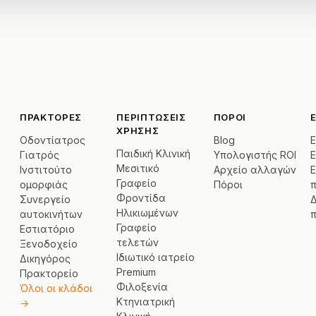
ΠΡΆΚΤΟΡΕΣ
ΠΕΡΙΠΤΏΣΕΙΣ
ΠΌΡΟΙ
ΧΡΉΣΗΣ
Οδοντίατρος
Blog
Ε
Παιδική Κλινική
Γιατρός
Υπολογιστής ROI
E
Μεσιτικό
Ινστιτούτο
Αρχείο αλλαγών
Ε
Γραφείο
ομορφιάς
Πόροι
Φροντίδα
Συνεργείο
Δ
Ηλικιωμένων
αυτοκινήτων
Γραφείο
Εστιατόριο
τελετών
Ξενοδοχείο
Ιδιωτικό ιατρείο
Δικηγόρος
Premium
Πρακτορείο
Φιλοξενία
Όλοι οι κλάδοι
Κτηνιατρική
→