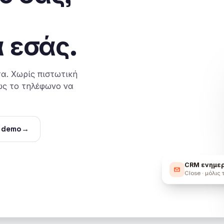
α εσάς.
α. Χωρίς πιστωτική
ώς το τηλέφωνο να
 demo
→
CRM ενημε
Close · μόλις