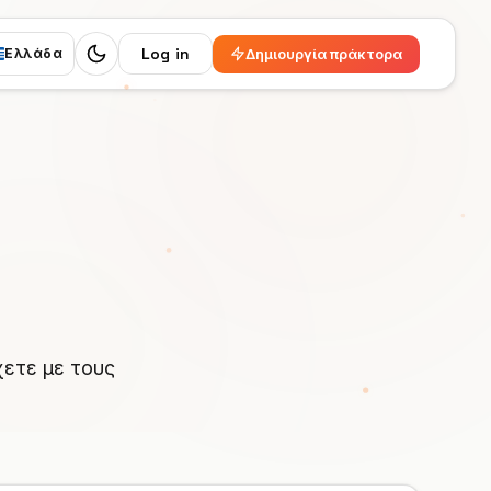
Log in
Δημιουργία πράκτορα
Ελλάδα
Switch to dark mode
χετε με τους