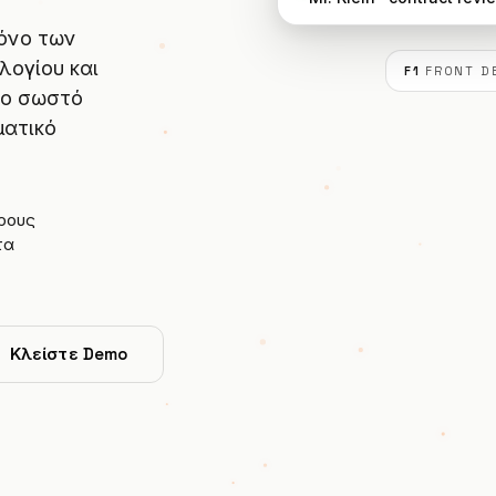
ρόνο των
λογίου και
F1
FRONT D
το σωστό
ματικό
ίρους
τα
Κλείστε Demo