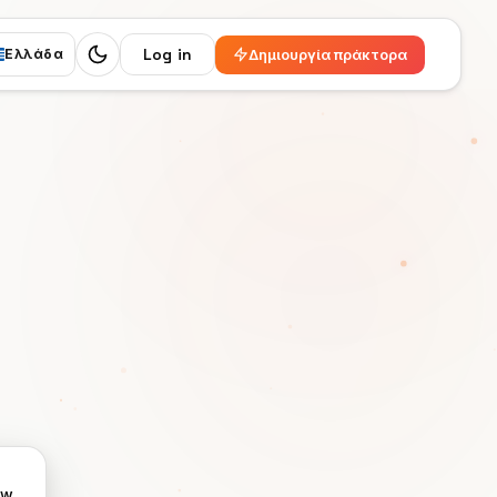
Log in
Δημιουργία πράκτορα
Ελλάδα
Switch to dark mode
ew