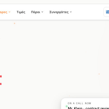
ορες
Τιμές
Πόροι
Συνεργάτες
t
ON A CALL NOW
Mr. Klein · contract revi