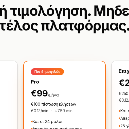
ή τιμολόγηση. Μηδε
τέλος πλατφόρμας
Επι
Πιο δημοφιλές
€
Pro
€99
€250
/μήνα
€0.12
€100 πίστωση κλήσεων
€0.13/min
·
~769 min
Και 
Απε
Και οι 24 ρόλοι
25 
Απεριόριστοι πράκτορες