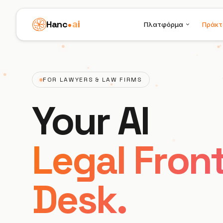
Hanc
ai
Πλατφόρμα
Πράκτ
FOR LAWYERS & LAW FIRMS
Your AI
Legal Fron
Desk.