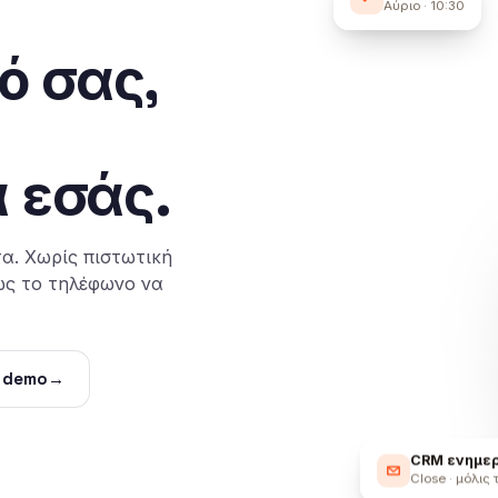
Αύριο · 10:30
ό σας,
α εσάς.
α. Χωρίς πιστωτική
ώς το τηλέφωνο να
 demo
→
CRM ενημε
Close · μόλις