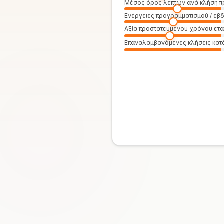
Μέσος όρος λεπτών ανά κλήση π
Ενέργειες προγραμματισμού / ε
Αξία προστατευμένου χρόνου ετα
Επαναλαμβανόμενες κλήσεις κατ