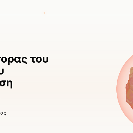
τορας του
υ
ήση
s
τας