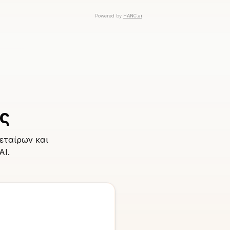
ς
 εταίρων και
AI.