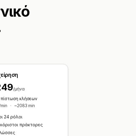
νικό
.
χείρηση
249
/μήνα
 πίστωση κλήσεων
/min
·
~2083 min
οι 24 ρόλοι
ριόριστοι πράκτορες
γλώσσες