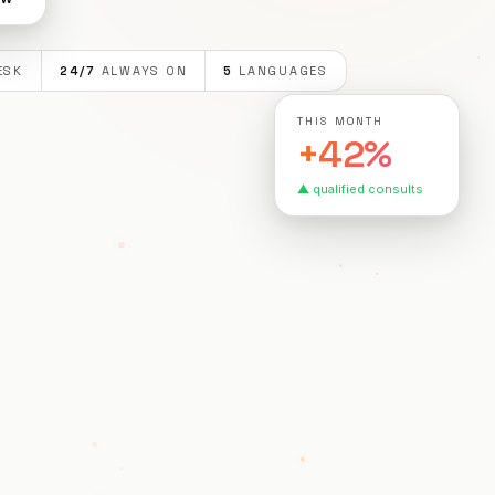
ESK
24/7
ALWAYS ON
5
LANGUAGES
THIS MONTH
+42%
▲ qualified consults