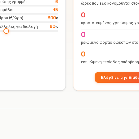
6
ρώτης γραμμής
ώρες που εξοικονομούνται στο
15
βδομάδα
0
300
ίρου (€/ώρα)
€
προστατευμένος χρεώσιμος χρ
60
άλληλες για διαλογή
%
0
μειωμένο φορτίο διακοπών στο
0
εκτιμώμενη περίοδος απόσβεσ
Ελέγξτε την Επίδ