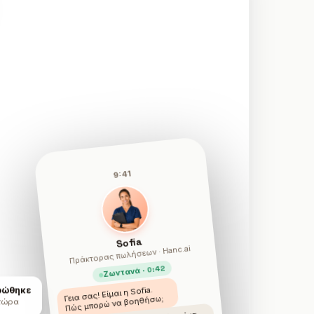
9:41
Sofia
Πράκτορας πωλήσεων · Hanc.ai
Ζωντανά · 0:42
ρώθηκε
Γεια σας! Είμαι η Sofia.
Πώς μπορώ να βοηθήσω;
 τώρα