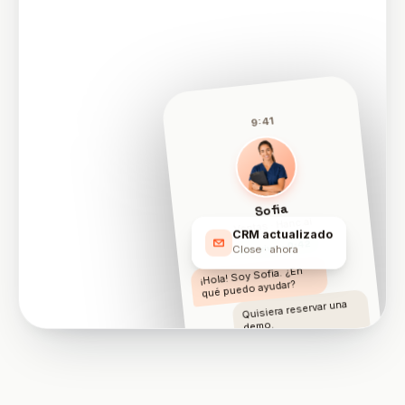
9:41
Sofia
Ventas · Hanc.ai
CRM actualizado
En vivo · 0:42
Close · ahora
¡Hola! Soy Sofia. ¿En
qué puedo ayudar?
Quisiera reservar una
demo.
¿Mañana 10:30 le va
bien?