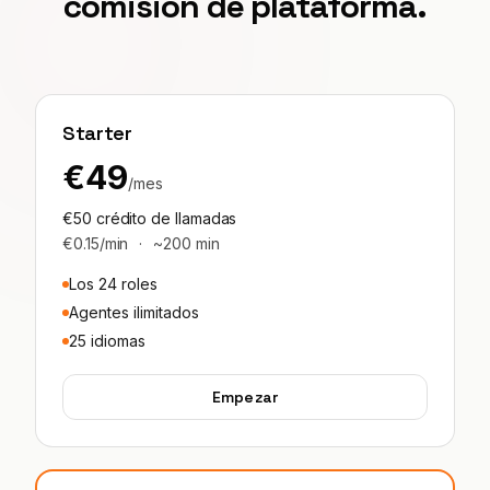
comisión de plataforma.
Starter
€49
/mes
€50 crédito de llamadas
€0.15/min
·
~200 min
Los 24 roles
Agentes ilimitados
25 idiomas
Empezar