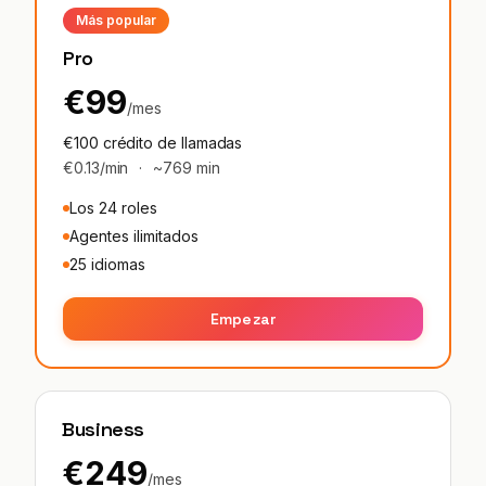
Más popular
Pro
€99
/mes
€100 crédito de llamadas
€0.13/min
·
~769 min
Los 24 roles
Agentes ilimitados
25 idiomas
Empezar
Business
€249
/mes