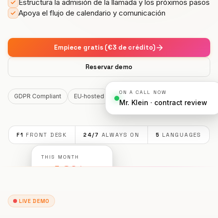
Estructura la admisión de la llamada y los próximos pasos
Integraciones
HERRAMIENTAS
Crear agente
Apoya el flujo de calendario y comunicación
Hostelería premium
Programa de afiliados
Taller mecánico
Calculadora de ROI
CRM
CONSTRUYE
Iniciar sesión
Clínica veterinaria
Oficios y artesanía
ACTUALIZACIONES
Empiece gratis (€3 de crédito)
Socio de soluciones
Seguridad y RGPD
Bufete legal
Restaurante
Novedades
Reservar demo
ESCALA
También en Microsoft Marketplace
Servicios de emergencia
Hotel
Despliega Hanc AI en tu suscripción de Azure
Socio ejecutivo
ON A CALL NOW
GDPR Compliant
EU‑hosted
Live in 60 seconds
Mr. Klein · contract review
Ver todos los casos →
Comercio electrónico
Registrarse →
Administración de fincas
F1
FRONT DESK
24/7
ALWAYS ON
5
LANGUAGES
Telecomunicaciones
THIS MONTH
+42%
Espacio para eventos
▲ qualified consults
Fitness
LIVE DEMO
Autoescuela