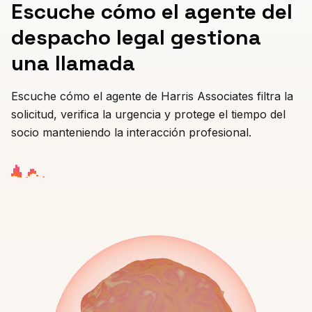
Escuche cómo el agente del
PROFESIONAL
despacho legal gestiona
Abogado
una llamada
Asesor fiscal
Escuche cómo el agente de Harris Associates filtra la
Funeraria
solicitud, verifica la urgencia y protege el tiempo del
socio manteniendo la interacción profesional.
Agencia
Inmobiliaria
Seguros
Selección de personal
SaaS
23 industrias →