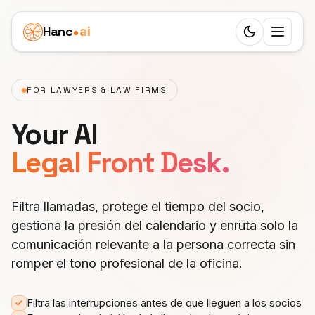
Hanc
ai
Switch to d
Plataforma
FOR LAWYERS & LAW FIRMS
Ecosystem
Agentes
Your AI
Resumen
SALUD
Casos de negocio
Legal Front Desk.
Dentista
Funciones
Clínica pediátrica
Precios
Médico
Workflow
Filtra llamadas, protege el tiempo del socio,
Agencia inmobiliaria
Recursos
gestiona la presión del calendario y enruta solo la
Veterinario
24 roles
Atención a mayores
comunicación relevante a la persona correcta sin
APRENDER
Socios
Fisioterapia
romper el tono profesional de la oficina.
25 idiomas
Blog
Funeraria
Marca blanca
SERVICIOS
España
SIP Trunks
Documentación
Filtra las interrupciones antes de que lleguen a los socios
Consulta privada
Salón de belleza
GANA