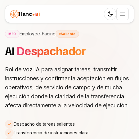
Hanc
ai
Switch to d
Plataforma
Employee-Facing
M10
Saliente
Ecosystem
AI
Despachador
Agentes
Resumen
SALUD
Casos de negocio
Rol de voz IA para asignar tareas, transmitir
Dentista
Funciones
instrucciones y confirmar la aceptación en flujos
Clínica pediátrica
Precios
Médico
operativos, de servicio de campo y de mucha
Workflow
Agencia inmobiliaria
Recursos
ejecución donde la claridad de la transferencia
Veterinario
24 roles
afecta directamente a la velocidad de ejecución.
Atención a mayores
APRENDER
Socios
Fisioterapia
25 idiomas
Blog
Funeraria
Despacho de tareas salientes
Marca blanca
SERVICIOS
España
SIP Trunks
Documentación
Transferencia de instrucciones clara
Consulta privada
Salón de belleza
GANA