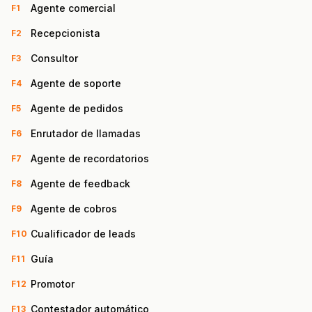
Agente comercial
F1
Recepcionista
F2
Consultor
F3
Agente de soporte
F4
Agente de pedidos
F5
Enrutador de llamadas
F6
Agente de recordatorios
F7
Agente de feedback
F8
Agente de cobros
F9
Cualificador de leads
F10
Guía
F11
Promotor
F12
Contestador automático
F13