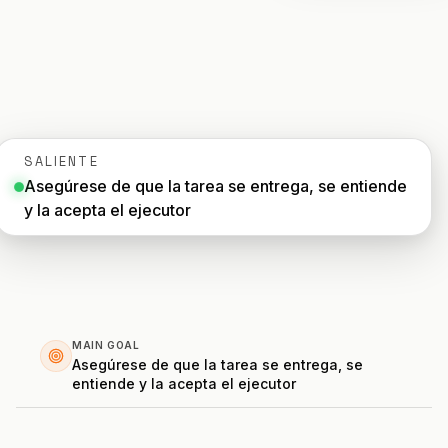
PROFESIONAL
Abogado
Asesor fiscal
Funeraria
SALIENTE
Asegúrese de que la tarea se entrega, se entiende
Agencia
y la acepta el ejecutor
Inmobiliaria
Seguros
Selección de personal
MAIN GOAL
Asegúrese de que la tarea se entrega, se
entiende y la acepta el ejecutor
SaaS
23 industrias →