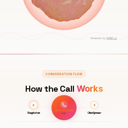
CONVERSATION FLOW
How the Call
Works
5
6
4
1
2
3
DESPACHADOR
Capturar
Registro
Introducción
Comprobar
Confirmar
Asignar
ROL