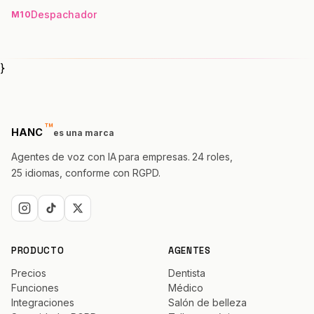
Despachador
M10
}
™
trademark
HANC
es una marca
Agentes de voz con IA para empresas. 24 roles,
25 idiomas, conforme con RGPD.
PRODUCTO
AGENTES
Precios
Dentista
Funciones
Médico
Integraciones
Salón de belleza