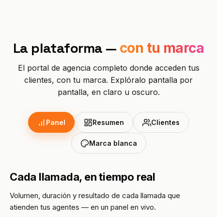
PROFESIONAL
Abogado
La plataforma —
con tu marca
Asesor fiscal
El portal de agencia completo donde acceden tus
Funeraria
clientes, con tu marca. Explóralo pantalla por
pantalla, en claro u oscuro.
Agencia
Inmobiliaria
Panel
Resumen
Clientes
Seguros
Marca blanca
Selección de personal
Cada llamada, en tiempo real
SaaS
Volumen, duración y resultado de cada llamada que
atienden tus agentes — en un panel en vivo.
23 industrias →