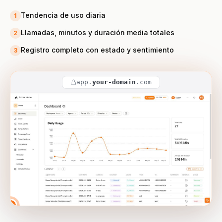
Tendencia de uso diaria
1
Llamadas, minutos y duración media totales
2
Registro completo con estado y sentimiento
3
app.
your-domain
.com
2
3
1