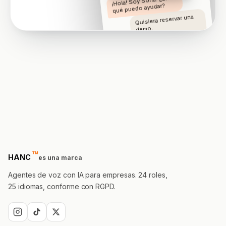
¡Hola! Soy Sofia. ¿En
qué puedo ayudar?
Quisiera reservar una
demo.
¿Mañana 10:30 le va
bien?
™
trademark
HANC
es una marca
Agentes de voz con IA para empresas. 24 roles,
25 idiomas, conforme con RGPD.