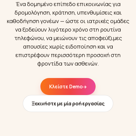
Ένα δομημένο επίπεδο επικοινωνίας για
Ενσωματώσεις
ΕΡΓΑΛΕΊΑ
Δημιουργία πράκτορα
Premium Φιλοξενία
Πρόγραμμα συνεργατών
δρομολόγηση, κράτηση, υπενθυμίσεις και
Συνεργείο αυτοκινήτων
Υπολογιστής ROI
CRM
καθοδήγηση γονέων — ώστε οι ιατρικές ομάδες
ΔΗΜΙΟΎΡΓΗΣΕ
Σύνδεση
Κτηνιατρική Κλινική
Βιοτεχνία
να ξοδεύουν λιγότερο χρόνο στη ρουτίνα
ΕΝΗΜΕΡΏΣΕΙΣ
Συνεργάτης Λύσεων
Ασφάλεια & GDPR
Δικηγορικό Γραφείο
τηλεφώνου, να μειώνουν τις αποφεύξιμες
Εστιατόριο
Ημερολόγιο αλλαγών
ΚΛΙΜΆΚΩΣΕ
απουσίες χωρίς ειδοποίηση και να
Διαθέσιμο και στο Microsoft Marketplace
Υπηρεσίες έκτακτης ανάγκης
Ξενοδοχείο
Ανάπτυξε το Hanc AI στη συνδρομή Azure
επιστρέφουν περισσότερη προσοχή στη
Executive Συνεργάτης
σου
φροντίδα των ασθενών.
Δείτε όλες τις περιπτώσεις →
Ηλεκτρονικό εμπόριο
Εγγραφή →
Διαχείριση ακινήτων
Κλείστε Demo
→
Τηλεπικοινωνίες
Ξεκινήστε με μία ροή εργασίας
Χώρος εκδηλώσεων
Γυμναστήριο
Σχολή οδηγών