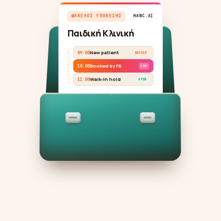
ΕΠΑΓΓΕΛΜΑΤΙΚΆ
Δικηγόρος
Φοροτεχνικός
ΦΆΚΕΛΟΣ ΥΠΌΘΕΣΗΣ
HANC
.AI
Παιδική Κλινική
Γραφείο τελετών
New patient
09:00
BOOKED
Πρακτορείο
Booked by F6
10:00
NEW
Ακίνητα
Walk-in hold
11:00
OPEN
Ασφάλεια
Προσλήψεις
SaaS
23 Κλάδοι →