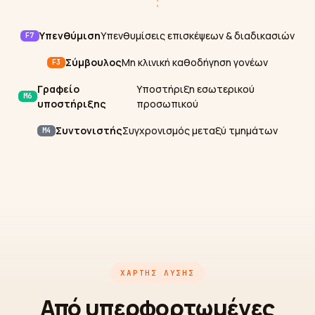
Υπενθύμιση
Υπενθυμίσεις επισκέψεων & διαδικασιών
F7
Σύμβουλος
Μη κλινική καθοδήγηση γονέων
F3
Γραφείο
Υποστήριξη εσωτερικού
M6
υποστήριξης
προσωπικού
Συντονιστής
Συγχρονισμός μεταξύ τμημάτων
M4
ΧΆΡΤΗΣ ΛΎΣΗΣ
Από υπερφορτωμένες