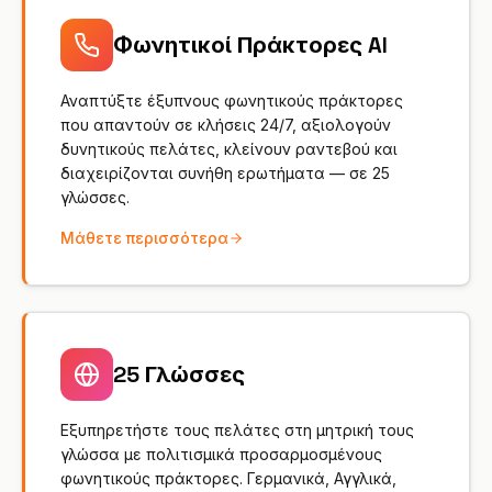
Φωνητικοί Πράκτορες AI
ΕΠΑΓΓΕΛΜΑΤΙΚΆ
Δικηγόρος
Αναπτύξτε έξυπνους φωνητικούς πράκτορες
που απαντούν σε κλήσεις 24/7, αξιολογούν
Φοροτεχνικός
δυνητικούς πελάτες, κλείνουν ραντεβού και
διαχειρίζονται συνήθη ερωτήματα — σε 25
Γραφείο τελετών
γλώσσες.
Πρακτορείο
Μάθετε περισσότερα
Ακίνητα
Ασφάλεια
25 Γλώσσες
Προσλήψεις
SaaS
Εξυπηρετήστε τους πελάτες στη μητρική τους
γλώσσα με πολιτισμικά προσαρμοσμένους
23 Κλάδοι →
φωνητικούς πράκτορες. Γερμανικά, Αγγλικά,