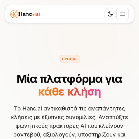
Hanc
ai
Switch to d
Πλατφόρμα
Ecosystem
Πράκτορες
ΠΡΟΪΌΝ
Επισκόπηση
ΥΓΕΊΑ
Επιχειρηματικές περιπτώσεις
Οδοντίατρος
Μία πλατφόρμα για
Χαρακτηριστικά
Παιδική Κλινική
Τιμές
Γιατρός
κάθε κλήση
Workflow
Μεσιτικό Γραφείο
Πόροι
Κτηνίατρος
24 Ρόλοι
Φροντίδα Ηλικιωμένων
Το Hanc.ai αντικαθιστά τις αναπάντητες
ΜΆΘΕ
Συνεργάτες
Φυσιοθεραπεία
κλήσεις με έξυπνες συνομιλίες. Αναπτύξτε
25 Γλώσσες
Blog
Γραφείο τελετών
White Label
φωνητικούς πράκτορες AI που κλείνουν
ΥΠΗΡΕΣΊΕΣ
Ελλάδα
SIP Trunks
Τεκμηρίωση
Ιδιωτικό ιατρείο
ραντεβού, αξιολογούν, υποστηρίζουν και
Ινστιτούτο ομορφιάς
ΚΈΡΔΙΣΕ