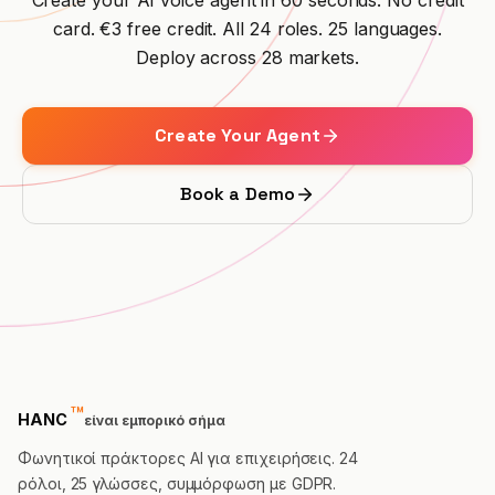
Create your AI voice agent in 60 seconds. No credit
card. €3 free credit. All 24 roles. 25 languages.
Deploy across 28 markets.
Create Your Agent
Book a Demo
™
trademark
HANC
είναι εμπορικό σήμα
Φωνητικοί πράκτορες AI για επιχειρήσεις. 24
ρόλοι, 25 γλώσσες, συμμόρφωση με GDPR.