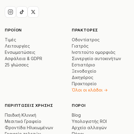
ΠΡΟΪΌΝ
ΠΡΆΚΤΟΡΕΣ
Τιμές
Οδοντίατρος
Λειτουργίες
Γιατρός
Ενσωματώσεις
Ινστιτούτο ομορφιάς
Ασφάλεια & GDPR
Συνεργείο αυτοκινήτων
25 γλώσσες
Εστιατόριο
Ξενοδοχείο
Δικηγόρος
Πρακτορείο
Όλοι οι κλάδοι →
ΠΕΡΙΠΤΏΣΕΙΣ ΧΡΉΣΗΣ
ΠΌΡΟΙ
Παιδική Κλινική
Blog
Μεσιτικό Γραφείο
Υπολογιστής ROI
Φροντίδα Ηλικιωμένων
Αρχείο αλλαγών
Γραφείο τελετών
Πόροι