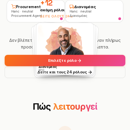
+12
Procurement
Διανομέας
ακόμη ρόλοι
Hanc · neutral
Hanc · neutral
Procurement Agent
Διανομέας
ΔΕΊΤΕ ΌΛΟΥΣ 24
→
Δεν βλέπετε τον ρόλο σας; Δημιουργήστε έναν πλήρως
προσαρμοσμένο ρόλο σε 60 δευτερόλεπτα.
Επιλέξτε ρόλο
Συλλέκτης Δεδομένων
Procurement
Διανομέας
Εσωτερικό Helpdesk
Approval
M7
M9
M10
Δείτε και τους 24 ρόλους
M8
M6
Πώς
λειτουργεί