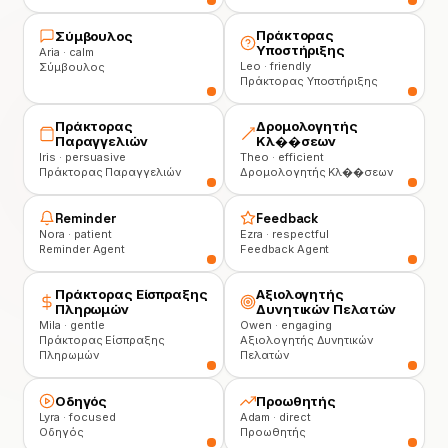
Πράκτορας
Σύμβουλος
Υποστήριξης
Aria · calm
Leo · friendly
Σύμβουλος
Πράκτορας Υποστήριξης
Πράκτορας
Δρομολογητής
Παραγγελιών
Κλ��σεων
Iris · persuasive
Theo · efficient
Πράκτορας Παραγγελιών
Δρομολογητής Κλ��σεων
Reminder
Feedback
Nora · patient
Ezra · respectful
Reminder Agent
Feedback Agent
Πράκτορας Είσπραξης
Αξιολογητής
Πληρωμών
Δυνητικών Πελατών
Mila · gentle
Owen · engaging
Πράκτορας Είσπραξης
Αξιολογητής Δυνητικών
Πληρωμών
Πελατών
Οδηγός
Προωθητής
Lyra · focused
Adam · direct
Οδηγός
Προωθητής