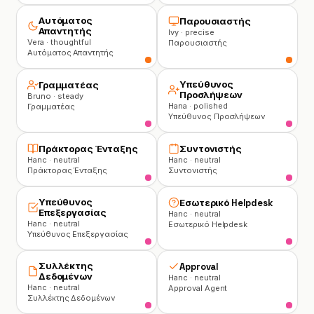
Αυτόματος
Παρουσιαστής
Απαντητής
Ivy · precise
Vera · thoughtful
Παρουσιαστής
Αυτόματος Απαντητής
Υπεύθυνος
Γραμματέας
Προσλήψεων
Bruno · steady
Hana · polished
Γραμματέας
Υπεύθυνος Προσλήψεων
Πράκτορας Ένταξης
Συντονιστής
Hanc · neutral
Hanc · neutral
Πράκτορας Ένταξης
Συντονιστής
Υπεύθυνος
Εσωτερικό Helpdesk
Επεξεργασίας
Hanc · neutral
Hanc · neutral
Εσωτερικό Helpdesk
Υπεύθυνος Επεξεργασίας
Συλλέκτης
Approval
Δεδομένων
Hanc · neutral
Hanc · neutral
Approval Agent
Συλλέκτης Δεδομένων