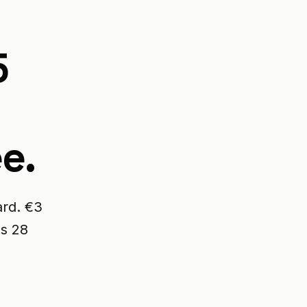
5
e.
ard. €3
ss 28