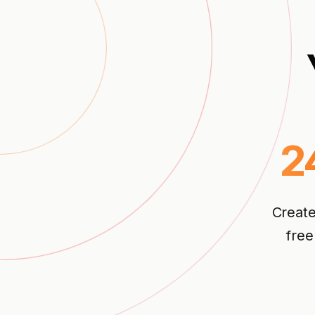
2
Create
free