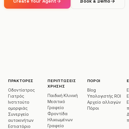
Create Your Agent
Book a Demo
ΠΡΆΚΤΟΡΕΣ
ΠΕΡΙΠΤΏΣΕΙΣ
ΠΌΡΟΙ
ΧΡΉΣΗΣ
Οδοντίατρος
Blog
Ε
Παιδική Κλινική
Γιατρός
Υπολογιστής ROI
E
Μεσιτικό
Ινστιτούτο
Αρχείο αλλαγών
Ε
Γραφείο
ομορφιάς
Πόροι
Φροντίδα
Συνεργείο
Δ
Ηλικιωμένων
αυτοκινήτων
Γραφείο
Εστιατόριο