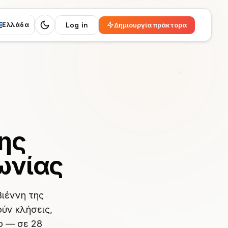
Log in
Δημιουργία πράκτορα
Ελλάδα
Switch to dark mode
της
ωνίας
Βιέννη της
ύν κλήσεις,
ο — σε 28