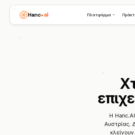
Hanc
ai
Πλατφόρμα
Πράκτ
Χτ
επιχ
Η Hanc.AI
Αυστρίας. 
κλείνουν