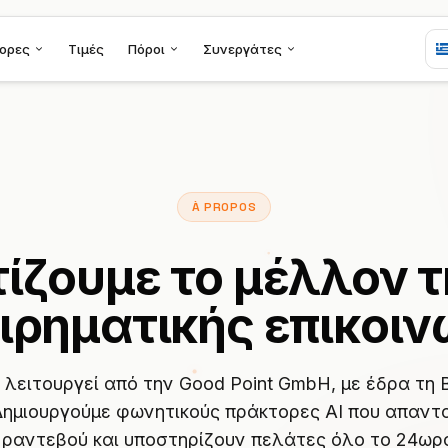
ορες
Τιμές
Πόροι
Συνεργάτες
À PROPOS
ίζουμε το μέλλον 
ειρηματικής επικοιν
 λειτουργεί από την Good Point GmbH, με έδρα τη 
Δημιουργούμε φωνητικούς πράκτορες AI που απαντο
 ραντεβού και υποστηρίζουν πελάτες όλο το 24ωρ