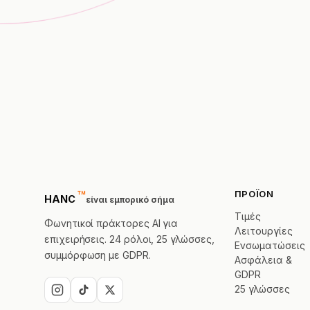
™
ΠΡΟΪΌΝ
trademark
HANC
είναι εμπορικό σήμα
Τιμές
Φωνητικοί πράκτορες AI για
Λειτουργίες
επιχειρήσεις. 24 ρόλοι, 25 γλώσσες,
Ενσωματώσεις
συμμόρφωση με GDPR.
Ασφάλεια &
GDPR
25 γλώσσες