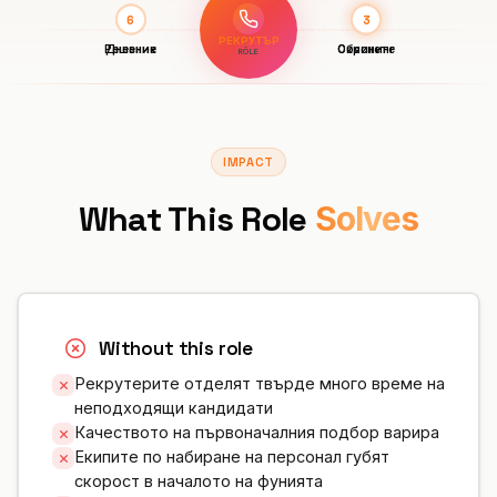
5
6
4
1
2
3
РЕКРУТЪР
Решение
Дневник
Въведение
Оценка
Обяснете
Скрининг
RÔLE
IMPACT
What This Role
Solves
Without this role
Рекрутерите отделят твърде много време на
неподходящи кандидати
Качеството на първоначалния подбор варира
Екипите по набиране на персонал губят
скорост в началото на фунията