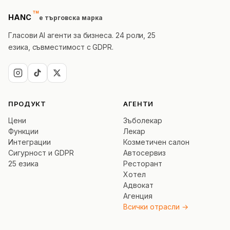
™
trademark
HANC
е търговска марка
Гласови AI агенти за бизнеса. 24 роли, 25
езика, съвместимост с GDPR.
ПРОДУКТ
АГЕНТИ
Цени
Зъболекар
Функции
Лекар
Интеграции
Козметичен салон
Сигурност и GDPR
Автосервиз
25 езика
Ресторант
Хотел
Адвокат
Агенция
Всички отрасли →