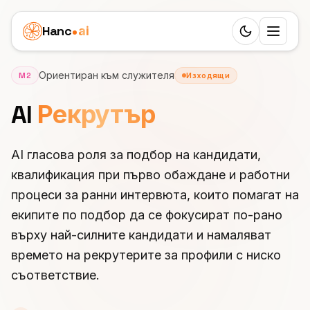
Hanc
ai
Switch to d
Платформа
Ориентиран към служителя
M2
Изходящи
Ecosystem
AI
Рекрутър
Агенти
Преглед
ЗДРАВЕОПАЗВАНЕ
Бизнес казуси
AI гласова роля за подбор на кандидати,
Зъболекар
Функции
квалификация при първо обаждане и работни
Детска клиника
Цени
Лекар
процеси за ранни интервюта, които помагат на
Workflow
Агенция за недвижими имоти
Ресурси
екипите по подбор да се фокусират по-рано
Ветеринар
24 роли
върху най-силните кандидати и намаляват
Грижа за възрастни хора
УЧЕНЕ
Партньори
Физиотерапия
времето на рекрутерите за профили с ниско
25 езика
Блог
Погребална агенция
съответствие.
White Label
УСЛУГИ
България
SIP транкове
Документация
Частна практика
Салон за красота
ПЕЧЕЛИ