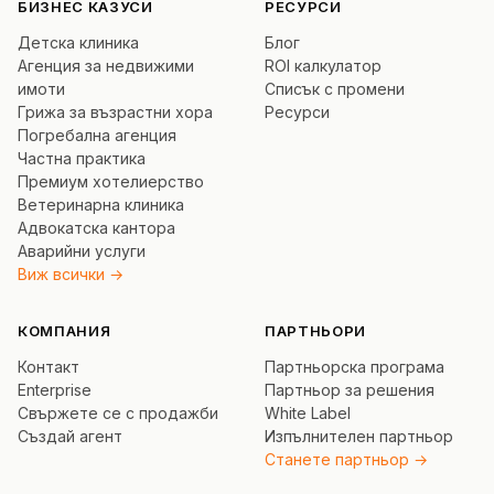
БИЗНЕС КАЗУСИ
РЕСУРСИ
Детска клиника
Блог
Агенция за недвижими
ROI калкулатор
имоти
Списък с промени
Грижа за възрастни хора
Ресурси
Погребална агенция
Частна практика
Премиум хотелиерство
Ветеринарна клиника
Адвокатска кантора
Аварийни услуги
Виж всички →
КОМПАНИЯ
ПАРТНЬОРИ
Контакт
Партньорска програма
Enterprise
Партньор за решения
Свържете се с продажби
White Label
Създай агент
Изпълнителен партньор
Станете партньор →