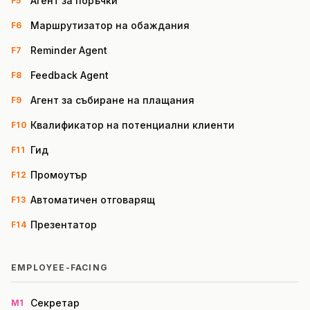
Агент за поръчки
F5
Маршрутизатор на обаждания
F6
Reminder Agent
F7
Feedback Agent
F8
Агент за събиране на плащания
F9
Квалификатор на потенциални клиенти
F10
Гид
F11
Промоутър
F12
Автоматичен отговарящ
F13
Презентатор
F14
EMPLOYEE-FACING
Секретар
M1