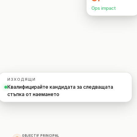
Ops impact
ПРОФЕСИОНАЛНИ
Адвокат
Данъчен консултант
Погребално бюро
Агенция
Недвижими имоти
ИЗХОДЯЩИ
Квалифицирайте кандидата за следващата
Застраховане
стъпка от наемането
Подбор на персонал
SaaS
23 индустрии →
OBJECTIF PRINCIPAL