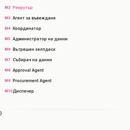
Рекрутър
M2
Агент за въвеждане
M3
Координатор
M4
Администратор на данни
M5
Вътрешен хелпдеск
M6
Събирач на данни
M7
Approval Agent
M8
Procurement Agent
M9
Диспечер
M10
}