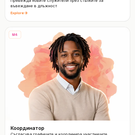
Превежда новите служители през стъпките за
въвеждане в длъжност
Explore
M4
Координатор
Съгласува графиците и координира участниците