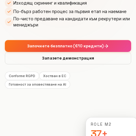
Изходящ скрининг и квалификация
Интеграции
ИНСТРУМЕНТИ
Създай агент
Премиум хотелиерство
Партньорска програма
По-бърз работен процес за първия етап на наемане
Автосервиз
ROI калкулатор
По-чисто предаване на кандидати към рекрутери или
CRM
ИЗГРАЖДАЙ
Вход
Ветеринарна клиника
мениджъри
Занаяти
АКТУАЛИЗАЦИИ
Партньор за решения
Сигурност и GDPR
Адвокатска кантора
Ресторант
Дневник на промените
МАЩАБИРАЙ
Започнете безплатно (€10 кредити)
Наличен също в Microsoft Marketplace
Аварийни услуги
Хотел
Разположи Hanc AI в своя Azure абонамент
Изпълнителен партньор
Запазете демонстрация
Виж всички бизнес казуси →
Електронна търговия
Регистрация →
Conforme RGPD
Хостван в ЕС
Управление на имоти
Готовност за оповестяване на AI
Телекомуникации
Място за събития
Фитнес
ROLE M2
37+
Автошкола