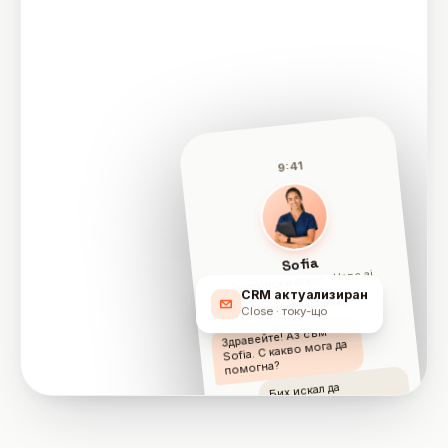
9:41
Sofia
Търговски агент · Hanc.ai
CRM актуализиран
На живо · 0:42
Close · току-що
Здравейте! Аз съм
Sofia. С какво мога да
помогна?
Бих искал да
резервирам демо.
Утре в 10:30 удобно