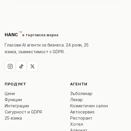
ли е?
™
trademark
HANC
е търговска марка
Гласови AI агенти за бизнеса. 24 роли, 25
езика, съвместимост с GDPR.
ПРОДУКТ
АГЕНТИ
Цени
Зъболекар
Функции
Лекар
Интеграции
Козметичен салон
Сигурност и GDPR
Автосервиз
25 езика
Ресторант
Хотел
Адвокат