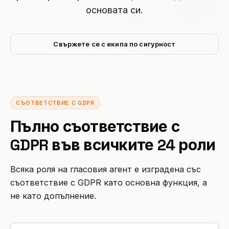
Интеграции
основата си.
ИНСТРУМЕНТИ
Създай агент
Премиум хотелиерство
Партньорска програма
Автосервиз
ROI калкулатор
CRM
ИЗГРАЖДАЙ
Вход
Ветеринарна клиника
Занаяти
Свържете се с екипа по сигурност
АКТУАЛИЗАЦИИ
Партньор за решения
Сигурност и GDPR
Адвокатска кантора
Ресторант
Дневник на промените
МАЩАБИРАЙ
Наличен също в Microsoft Marketplace
Аварийни услуги
Хотел
Разположи Hanc AI в своя Azure абонамент
Изпълнителен партньор
СЪОТВЕТСТВИЕ С GDPR
Виж всички бизнес казуси →
Електронна търговия
Регистрация →
Пълно съответствие с
Управление на имоти
GDPR във всичките 24 роли
Телекомуникации
Всяка роля на гласовия агент е изградена със
Място за събития
съответствие с GDPR като основна функция, а
не като допълнение.
Фитнес
Автошкола