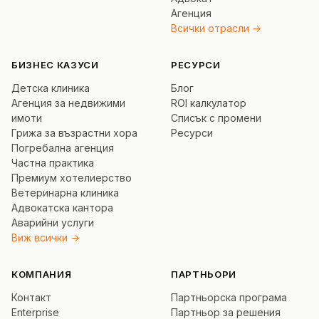
Агенция
Всички отрасли →
БИЗНЕС КАЗУСИ
РЕСУРСИ
Детска клиника
Блог
Агенция за недвижими
ROI калкулатор
имоти
Списък с промени
Грижа за възрастни хора
Ресурси
Погребална агенция
Частна практика
Премиум хотелиерство
Ветеринарна клиника
Адвокатска кантора
Аварийни услуги
Виж всички →
КОМПАНИЯ
ПАРТНЬОРИ
Контакт
Партньорска програма
Enterprise
Партньор за решения