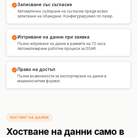
Записване със съгласие
ПРОФЕСИОНАЛНИ
Автоматично събиране на съгласие преди всяко
записване на обаждане. Конфигурируемо по пазар.
Адвокат
Данъчен консултант
Изтриване на данни при заявка
Пълно изтриване на данни в рамките на 72 часа.
Автоматизирани работни процеси за DSAR.
Погребално бюро
Агенция
Право на достъп
Пълни възможности за експортиране на данни в
Недвижими имоти
машинночетим формат.
Застраховане
Подбор на персонал
SaaS
ХОСТИНГ НА ДАННИ
Хостване на данни само в
23 индустрии →