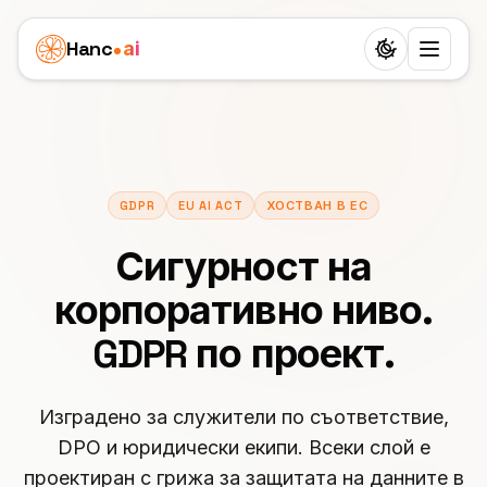
Hanc
ai
Switch to d
Платформа
Ecosystem
Агенти
GDPR
EU AI ACT
ХОСТВАН В ЕС
Преглед
ЗДРАВЕОПАЗВАНЕ
Бизнес казуси
Зъболекар
Сигурност на
Функции
Детска клиника
Цени
корпоративно ниво.
Лекар
Workflow
Агенция за недвижими имоти
Ресурси
GDPR по проект.
Ветеринар
24 роли
Грижа за възрастни хора
УЧЕНЕ
Партньори
Физиотерапия
25 езика
Блог
Изградено за служители по съответствие,
Погребална агенция
White Label
УСЛУГИ
DPO и юридически екипи. Всеки слой е
България
SIP транкове
Документация
Частна практика
проектиран с грижа за защитата на данните в
Салон за красота
ПЕЧЕЛИ