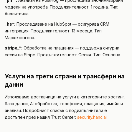
_ph_*:
Анализи на PostHog — проследява анонимизирани
модели на употреба. Продължителност: 1 година. Тип:
Аналитична.
_hs*:
Проследяване на HubSpot — осигурява CRM
интеграция. Продължителност: 13 месеца. Тип:
Маркетингова.
stripe_*:
Обработка на плащания — поддържа сигурни
сесии на Stripe. Продължителност: Сесия. Тип: Основна.
Услуги на трети страни и трансфери на
данни
Използваме доставчици на услуги в категориите хостинг,
база данни, AI обработка, телефония, плащания, имейл и
анализи. Подробният списък с подизпълнители е
достъпен през нашия Trust Center:
security.hanc.ai
.