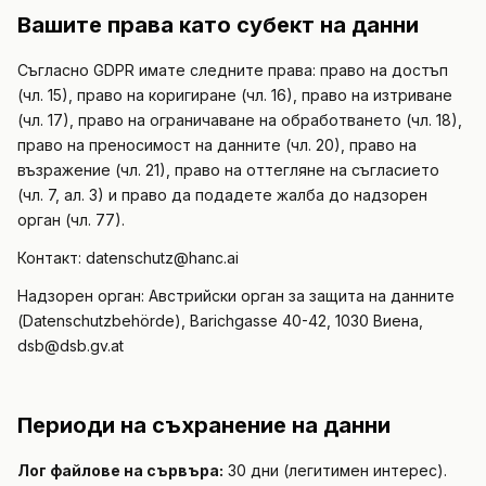
Вашите права като субект на данни
Съгласно GDPR имате следните права: право на достъп
(чл. 15), право на коригиране (чл. 16), право на изтриване
(чл. 17), право на ограничаване на обработването (чл. 18),
право на преносимост на данните (чл. 20), право на
възражение (чл. 21), право на оттегляне на съгласието
(чл. 7, ал. 3) и право да подадете жалба до надзорен
орган (чл. 77).
Контакт: datenschutz@hanc.ai
Надзорен орган: Австрийски орган за защита на данните
(Datenschutzbehörde), Barichgasse 40-42, 1030 Виена,
dsb@dsb.gv.at
Периоди на съхранение на данни
Лог файлове на сървъра:
30 дни (легитимен интерес).