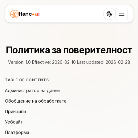
Hanc
ai
Switch to d
Платформа
Ecosystem
Политика за поверителност
Агенти
Преглед
ЗДРАВЕОПАЗВАНЕ
Version: 1.0 Effective: 2026-02-10 Last updated: 2026-02-28
Бизнес казуси
Зъболекар
Функции
Детска клиника
Цени
TABLE OF CONTENTS
Лекар
Workflow
Администратор на данни
Агенция за недвижими имоти
Ресурси
Ветеринар
Обобщение на обработката
24 роли
Грижа за възрастни хора
УЧЕНЕ
Партньори
Принципи
Физиотерапия
25 езика
Блог
Погребална агенция
Уебсайт
White Label
УСЛУГИ
България
SIP транкове
Документация
Платформа
Частна практика
Салон за красота
ПЕЧЕЛИ