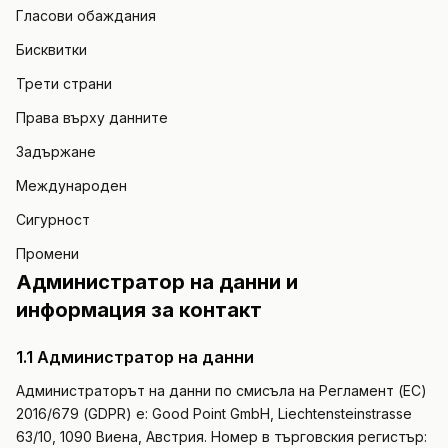
Гласови обаждания
Интеграции
ИНСТРУМЕНТИ
Създай агент
Премиум хотелиерство
Партньорска програма
Автосервиз
Бисквитки
ROI калкулатор
CRM
ИЗГРАЖДАЙ
Вход
Ветеринарна клиника
Занаяти
Трети страни
АКТУАЛИЗАЦИИ
Партньор за решения
Сигурност и GDPR
Права върху данните
Адвокатска кантора
Ресторант
Дневник на промените
МАЩАБИРАЙ
Задържане
Наличен също в Microsoft Marketplace
Аварийни услуги
Хотел
Разположи Hanc AI в своя Azure абонамент
Изпълнителен партньор
Международен
Виж всички бизнес казуси →
Електронна търговия
Сигурност
Регистрация →
Промени
Управление на имоти
Администратор на данни и
информация за контакт
Телекомуникации
Място за събития
1.1 Администратор на данни
Администраторът на данни по смисъла на Регламент (ЕС)
Фитнес
2016/679 (GDPR) е: Good Point GmbH, Liechtensteinstrasse
63/10, 1090 Виена, Австрия. Номер в търговския регистър:
Автошкола