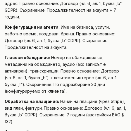
адрес. Правно основание: Договор (чл. 6, ал. 1, буква „b“
GDPR). Съхранение: Продължителност на акаунта + 7
години.
Конфигурация на агента:
Име на бизнеса, услуги,
работно време, поздрави, бранш. Правно основание:
Договор (чл. 6, ал. 1, буква „b“ GDPR). Съхранение:
Продължителност на акаунта.
Гласови обаждания:
Номер на обаждащия се,
метаданни на обаждането, аудио (ако записът е
активиран), транскрипции. Правно основание: Договор
(чл. 6, ал. 1, буква „b“) + легитимен интерес (чл. 6, ал. 1,
буква „f“). Съхранение: По подразбиране 30 дни
(конфигурируемо от клиента).
Обработка на плащания:
Начин на плащане (чрез Stripe),
вид план, фактури. Правно основание: Договор (чл. 6, ал. 1,
буква „b“ GDPR). Съхранение: 7 години (австрийски BAO §
132).