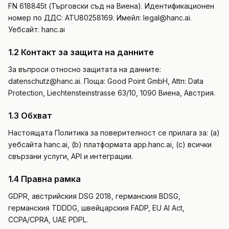
FN 618845t (Търговски съд на Виена). Идентификационен
номер по ДДС: ATU80258169. Имейл: legal@hanc.ai.
ПРОФЕСИОНАЛНИ
Уебсайт: hanc.ai
Адвокат
1.2 Контакт за защита на данните
Данъчен консултант
За въпроси относно защитата на данните:
datenschutz@hanc.ai. Поща: Good Point GmbH, Attn: Data
Погребално бюро
Protection, Liechtensteinstrasse 63/10, 1090 Виена, Австрия.
Агенция
1.3 Обхват
Недвижими имоти
Настоящата Политика за поверителност се прилага за: (a)
уебсайта hanc.ai, (b) платформата app.hanc.ai, (c) всички
Застраховане
свързани услуги, API и интеграции.
Подбор на персонал
1.4 Правна рамка
GDPR, австрийския DSG 2018, германския BDSG,
SaaS
германския TDDDG, швейцарския FADP, EU AI Act,
CCPA/CPRA, UAE PDPL.
23 индустрии →