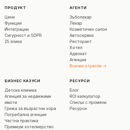
ПРОДУКТ
АГЕНТИ
Цени
Зъболекар
Функции
Лекар
Интеграции
Козметичен салон
Сигурност и GDPR
Автосервиз
25 езика
Ресторант
Хотел
Адвокат
Агенция
Всички отрасли →
БИЗНЕС КАЗУСИ
РЕСУРСИ
Детска клиника
Блог
Агенция за недвижими
ROI калкулатор
имоти
Списък с промени
Грижа за възрастни хора
Ресурси
Погребална агенция
Частна практика
Премиум хотелиерство