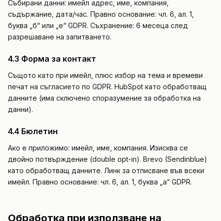
Събирани данни: имейл адрес, име, компания,
съдържание, дата/час. Правно основание: чл. 6, ал. 1,
буква „б“ или „е“ GDPR. Съхранение: 6 месеца след
разрешаване на запитването.
4.3 Форма за контакт
Същото като при имейл, плюс избор на тема и времеви
печат на съгласието по GDPR. HubSpot като обработващ
данните (има сключено споразумение за обработка на
данни).
4.4 Бюлетин
Ако е приложимо: имейл, име, компания. Изисква се
двойно потвърждение (double opt-in). Brevo (Sendinblue)
като обработващ данните. Линк за отписване във всеки
имейл. Правно основание: чл. 6, ал. 1, буква „а“ GDPR.
Обработка при използване на