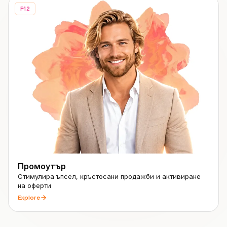
F12
Промоутър
Стимулира ъпсел, кръстосани продажби и активиране
на оферти
Explore