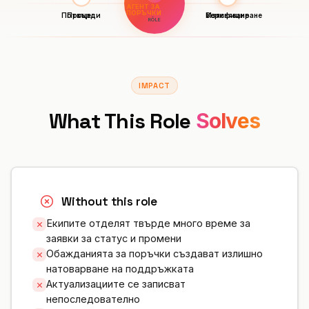
АГЕНТ ЗА
ПОРЪЧКИ
Потвърди
Процес
Поздрав
Статус
Верифициране
Изясняване
RÔLE
IMPACT
What This Role
Solves
Without this role
Екипите отделят твърде много време за
заявки за статус и промени
Обажданията за поръчки създават излишно
натоварване на поддръжката
Актуализациите се записват
непоследователно