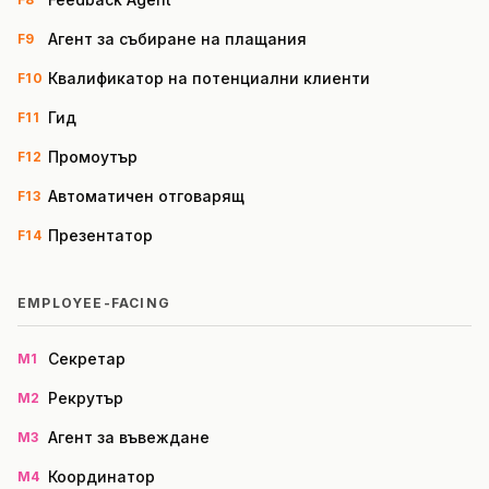
Агент за събиране на плащания
F9
Квалификатор на потенциални клиенти
F10
Гид
F11
Промоутър
F12
Автоматичен отговарящ
F13
Презентатор
F14
EMPLOYEE-FACING
Секретар
M1
Рекрутър
M2
Агент за въвеждане
M3
Координатор
M4