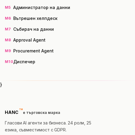
Администратор на данни
M5
Вътрешен хелпдеск
M6
Събирач на данни
M7
Approval Agent
M8
Procurement Agent
M9
Диспечер
M10
}
™
trademark
HANC
е търговска марка
Гласови AI агенти за бизнеса. 24 роли, 25
езика, съвместимост с GDPR.