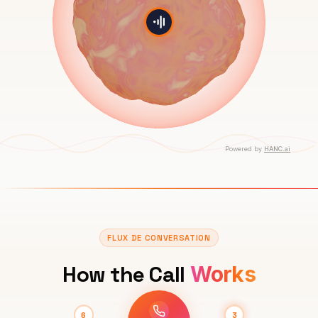
FLUX DE CONVERSATION
How the Call
Works
5
6
4
1
2
3