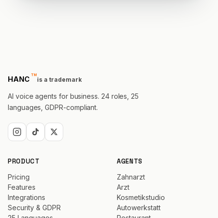
Morgen 10:30 passt?
™
trademark
HANC
is a trademark
AI voice agents for business. 24 roles, 25
languages, GDPR-compliant.
PRODUCT
AGENTS
Pricing
Zahnarzt
Features
Arzt
Integrations
Kosmetikstudio
Security & GDPR
Autowerkstatt
25 Languages
Restaurant