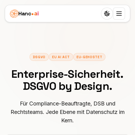
Hanc
ai
Switch to d
Plattform
Ecosystem
Agenten
DSGVO
EU AI ACT
EU-GEHOSTET
Überblick
GESUNDHEIT
Business Cases
Zahnarzt
Enterprise-Sicherheit.
Features
Kinderklinik
Preise
DSGVO by Design.
Arzt
Workflow
Immobilienagentur
Ressourcen
Tierarzt
24 Rollen
Seniorenbetreuung
Für Compliance-Beauftragte, DSB und
LERNEN
Partner
Physiotherapie
Rechtsteams. Jede Ebene mit Datenschutz im
25 Sprachen
Blog
Bestattungsunternehmen
Kern.
White-Label-Lösung
DIENSTLEISTUNGEN
Schweiz
SIP-Trunks
Dokumentation
Privatpraxis
Schönheitssalon
VERDIENEN