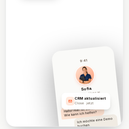
9:41
Sofia
Vertrieb · Hanc.ai
CRM aktualisiert
Live · 0:42
Close · jetzt
Hallo! Hier ist Sofia.
Wie kann ich helfen?
Ich möchte eine Demo
buchen.