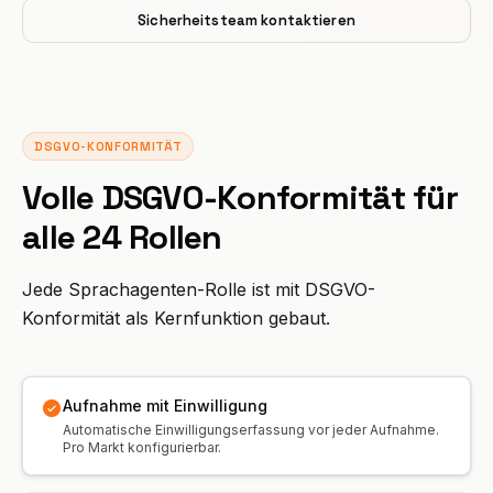
Integrationen
Sicherheitsteam kontaktieren
TOOLS
Agent erstellen
Premium-Hotellerie
Affiliate-Programm
Autowerkstatt
ROI-Rechner
CRM
AUFBAUEN
Anmelden
Tierklinik
Handwerk
UPDATES
Lösungspartner
Sicherheit & DSGVO
Anwaltskanzlei
Restaurant
Changelog
DSGVO-KONFORMITÄT
SKALIEREN
Auch im Microsoft Marketplace
Notdienst
Volle DSGVO-Konformität für
Hotel
Hanc AI in Ihrer Azure-Subscription
Executive-Partner
bereitstellen
alle 24 Rollen
Alle Business Cases →
E-Commerce
Registrieren →
Jede Sprachagenten-Rolle ist mit DSGVO-
Hausverwaltung
Konformität als Kernfunktion gebaut.
Telekommunikation
Eventlocation
Aufnahme mit Einwilligung
Automatische Einwilligungserfassung vor jeder Aufnahme.
Fitness
Pro Markt konfigurierbar.
Fahrschule