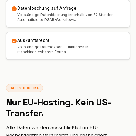
Datenlöschung auf Anfrage
PROFESSIONAL
Vollständige Datenlöschung innerhalb von 72 Stunden.
Automatisierte DSAR-Workflows.
Anwalt
Steuerberater
Auskunftsrecht
Vollständige Datenexport-Funktionen in
Bestattung
maschinenlesbarem Format.
Agentur
Immobilien
DATEN-HOSTING
Versicherung
Nur EU-Hosting. Kein US-
Personalvermittlung
Transfer.
SaaS
Alle Daten werden ausschließlich in EU-
23 Branchen →
Rechenzentren verarbeitet und gespeichert.