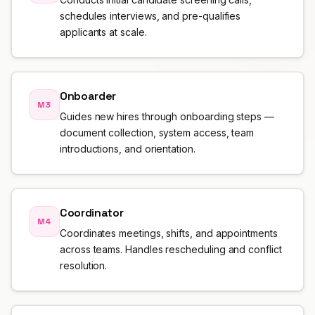
schedules interviews, and pre-qualifies
ПРОФЕСИОНАЛНИ
applicants at scale.
Адвокат
Данъчен консултант
Onboarder
M3
Погребално бюро
Guides new hires through onboarding steps —
document collection, system access, team
Агенция
introductions, and orientation.
Недвижими имоти
Застраховане
Coordinator
M4
Coordinates meetings, shifts, and appointments
Подбор на персонал
across teams. Handles rescheduling and conflict
resolution.
SaaS
23 индустрии →