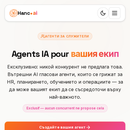
Hanc
ai
Switch to d
Платформа
АГЕНТИ ЗА СЛУЖИТЕЛИ
Ecosystem
Агенти
Agents IA pour
вашия екип
Преглед
ЗДРАВЕОПАЗВАНЕ
Бизнес казуси
Ексклузивно: никой конкурент не предлага това.
Зъболекар
Функции
Детска клиника
Цени
Вътрешни AI гласови агенти, които се грижат за
Лекар
HR, планирането, обучението и операциите — за
Workflow
Агенция за недвижими имоти
Ресурси
да може вашият екип да се съсредоточи върху
Ветеринар
24 роли
най-важното.
Грижа за възрастни хора
УЧЕНЕ
Партньори
Физиотерапия
Exclusif — aucun concurrent ne propose cela
25 езика
Блог
Погребална агенция
White Label
УСЛУГИ
България
SIP транкове
Документация
Частна практика
Създайте вашия агент
Салон за красота
ПЕЧЕЛИ