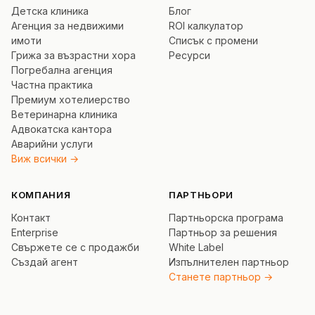
Детска клиника
Блог
Агенция за недвижими
ROI калкулатор
имоти
Списък с промени
Грижа за възрастни хора
Ресурси
Погребална агенция
Частна практика
Премиум хотелиерство
Ветеринарна клиника
Адвокатска кантора
Аварийни услуги
Виж всички →
КОМПАНИЯ
ПАРТНЬОРИ
Контакт
Партньорска програма
Enterprise
Партньор за решения
Свържете се с продажби
White Label
Създай агент
Изпълнителен партньор
Станете партньор →