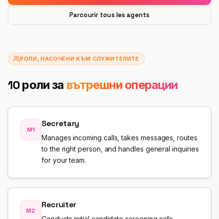
Интеграции
ИНСТРУМЕНТИ
Създай агент
Премиум хотелиерство
Партньорска програма
Parcourir tous les agents
Автосервиз
ROI калкулатор
CRM
ИЗГРАЖДАЙ
Вход
Ветеринарна клиника
Занаяти
АКТУАЛИЗАЦИИ
Партньор за решения
Сигурност и GDPR
Адвокатска кантора
РОЛИ, НАСОЧЕНИ КЪМ СЛУЖИТЕЛИТЕ
Ресторант
Дневник на промените
МАЩАБИРАЙ
Наличен също в Microsoft Marketplace
Аварийни услуги
10 роли за
вътрешни операции
Хотел
Разположи Hanc AI в своя Azure абонамент
Изпълнителен партньор
Виж всички бизнес казуси →
Електронна търговия
Регистрация →
Secretary
Управление на имоти
M1
Manages incoming calls, takes messages, routes
to the right person, and handles general inquiries
Телекомуникации
for your team.
Място за събития
Фитнес
Recruiter
M2
Автошкола
Conducts initial candidate screening calls,