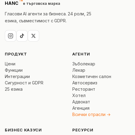
™
trademark
HANC
е търговска марка
Гласови AI агенти за бизнеса. 24 роли, 25
езика, съвместимост с GDPR.
ПРОДУКТ
АГЕНТИ
Цени
Зъболекар
Функции
Лекар
Интеграции
Козметичен салон
Сигурност и GDPR
Автосервиз
25 езика
Ресторант
Хотел
Адвокат
Агенция
Всички отрасли →
БИЗНЕС КАЗУСИ
РЕСУРСИ