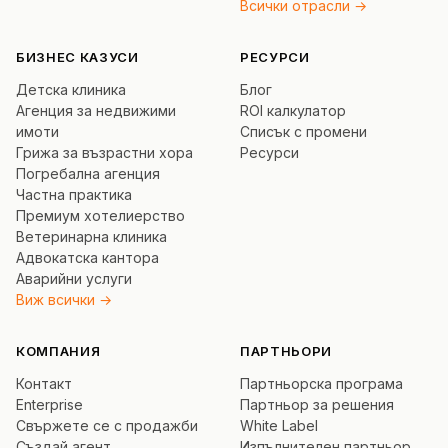
Всички отрасли →
БИЗНЕС КАЗУСИ
РЕСУРСИ
Детска клиника
Блог
Агенция за недвижими
ROI калкулатор
имоти
Списък с промени
Грижа за възрастни хора
Ресурси
Погребална агенция
Частна практика
Премиум хотелиерство
Ветеринарна клиника
Адвокатска кантора
Аварийни услуги
Виж всички →
КОМПАНИЯ
ПАРТНЬОРИ
Контакт
Партньорска програма
Enterprise
Партньор за решения
Свържете се с продажби
White Label
Създай агент
Изпълнителен партньор