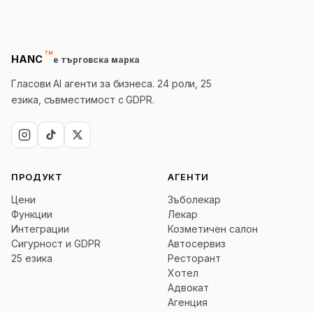
™
trademark
HANC
е търговска марка
Гласови AI агенти за бизнеса. 24 роли, 25
езика, съвместимост с GDPR.
ПРОДУКТ
АГЕНТИ
Цени
Зъболекар
Функции
Лекар
Интеграции
Козметичен салон
Сигурност и GDPR
Автосервиз
25 езика
Ресторант
Хотел
Адвокат
Агенция