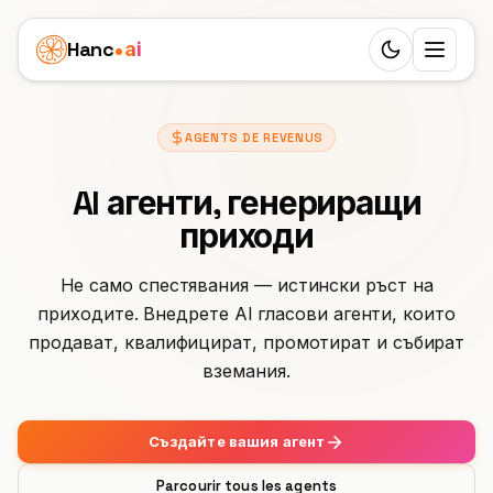
Hanc
ai
Switch to d
Платформа
AGENTS DE REVENUS
Ecosystem
Агенти
AI агенти, генериращи
Преглед
ЗДРАВЕОПАЗВАНЕ
Бизнес казуси
приходи
Зъболекар
Функции
Детска клиника
Цени
Не само спестявания — истински ръст на
Лекар
приходите. Внедрете AI гласови агенти, които
Workflow
Агенция за недвижими имоти
Ресурси
продават, квалифицират, промотират и събират
Ветеринар
24 роли
вземания.
Грижа за възрастни хора
УЧЕНЕ
Партньори
Физиотерапия
25 езика
Блог
Погребална агенция
White Label
Създайте вашия агент
УСЛУГИ
България
SIP транкове
Документация
Частна практика
Салон за красота
Parcourir tous les agents
ПЕЧЕЛИ