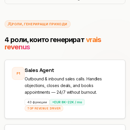
Интеграции
ИНСТРУМЕНТИ
Създай агент
Премиум хотелиерство
Партньорска програма
Автосервиз
ROI калкулатор
CRM
ИЗГРАЖДАЙ
Вход
Ветеринарна клиника
Занаяти
РОЛИ, ГЕНЕРИРАЩИ ПРИХОДИ
АКТУАЛИЗАЦИИ
Партньор за решения
Сигурност и GDPR
Адвокатска кантора
Ресторант
Дневник на промените
4 роли, които генерират
vrais
МАЩАБИРАЙ
revenus
Наличен също в Microsoft Marketplace
Аварийни услуги
Хотел
Разположи Hanc AI в своя Azure абонамент
Изпълнителен партньор
Виж всички бизнес казуси →
Електронна търговия
Регистрация →
Sales Agent
F1
Управление на имоти
Outbound & inbound sales calls. Handles
objections, closes deals, and books
Телекомуникации
appointments — 24/7 without burnout.
Място за събития
43 функции
+EUR 8K–22K / mo
TOP REVENUE DRIVER
Фитнес
Автошкола