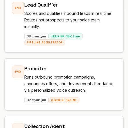
Lead Qualifier
F10
ПРОФЕСИОНАЛНИ
Scores and qualifies inbound leads in real time.
Адвокат
Routes hot prospects to your sales team
instantly.
Данъчен консултант
38 функции
+EUR 5K–15K / mo
PIPELINE ACCELERATOR
Погребално бюро
Агенция
Promoter
Недвижими имоти
F12
Runs outbound promotion campaigns,
announces offers, and drives event attendance
Застраховане
via personalized voice outreach.
Подбор на персонал
32 функции
GROWTH ENGINE
SaaS
23 индустрии →
Collection Agent