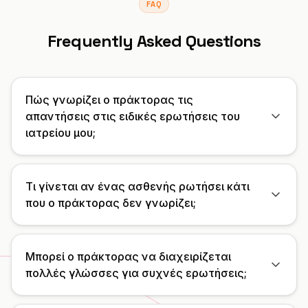
FAQ
Ενσωματώσεις
ΕΡΓΑΛΕΊΑ
Δημιουργία πράκτορα
Premium Φιλοξενία
Πρόγραμμα συνεργατών
Συνεργείο αυτοκινήτων
Frequently Asked Questions
Υπολογιστής ROI
CRM
ΔΗΜΙΟΎΡΓΗΣΕ
Σύνδεση
Κτηνιατρική Κλινική
Βιοτεχνία
ΕΝΗΜΕΡΏΣΕΙΣ
Συνεργάτης Λύσεων
Ασφάλεια & GDPR
Δικηγορικό Γραφείο
Εστιατόριο
Ημερολόγιο αλλαγών
Πώς γνωρίζει ο πράκτορας τις
ΚΛΙΜΆΚΩΣΕ
Διαθέσιμο και στο Microsoft Marketplace
Υπηρεσίες έκτακτης ανάγκης
απαντήσεις στις ειδικές ερωτήσεις του
Ξενοδοχείο
Ανάπτυξε το Hanc AI στη συνδρομή Azure
Executive Συνεργάτης
σου
ιατρείου μου;
Δείτε όλες τις περιπτώσεις →
Ηλεκτρονικό εμπόριο
Εγγραφή →
Διαχείριση ακινήτων
Τι γίνεται αν ένας ασθενής ρωτήσει κάτι
που ο πράκτορας δεν γνωρίζει;
Τηλεπικοινωνίες
Χώρος εκδηλώσεων
Μπορεί ο πράκτορας να διαχειρίζεται
πολλές γλώσσες για συχνές ερωτήσεις;
Γυμναστήριο
Σχολή οδηγών