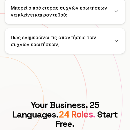
Μπορεί ο πράκτορας συχνών ερωτήσεων
ΕΠΑΓΓΕΛΜΑΤΙΚΆ
να κλείνει και ραντεβού;
Δικηγόρος
Φοροτεχνικός
Πώς ενημερώνω τις απαντήσεις των
συχνών ερωτήσεων;
Γραφείο τελετών
Πρακτορείο
Ακίνητα
Ασφάλεια
Προσλήψεις
Your Business. 25
Languages.
Start
SaaS
24 Roles.
Free.
23 Κλάδοι →