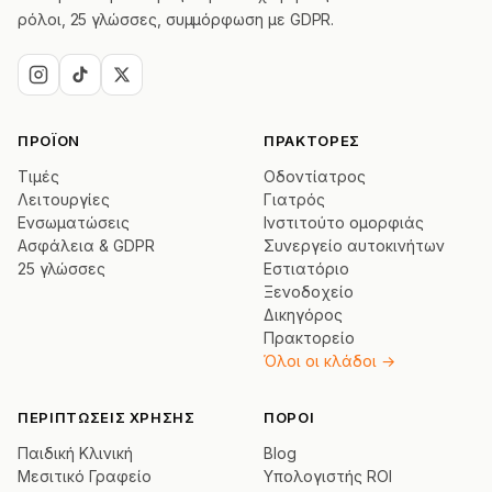
ρόλοι, 25 γλώσσες, συμμόρφωση με GDPR.
ΠΡΟΪΌΝ
ΠΡΆΚΤΟΡΕΣ
Τιμές
Οδοντίατρος
Λειτουργίες
Γιατρός
Ενσωματώσεις
Ινστιτούτο ομορφιάς
Ασφάλεια & GDPR
Συνεργείο αυτοκινήτων
25 γλώσσες
Εστιατόριο
Ξενοδοχείο
Δικηγόρος
Πρακτορείο
Όλοι οι κλάδοι →
ΠΕΡΙΠΤΏΣΕΙΣ ΧΡΉΣΗΣ
ΠΌΡΟΙ
Παιδική Κλινική
Blog
Μεσιτικό Γραφείο
Υπολογιστής ROI