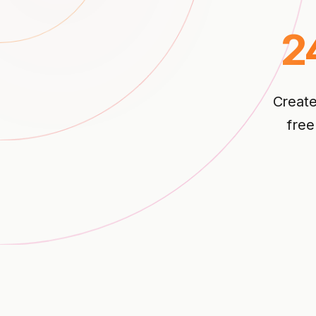
2
Create
free