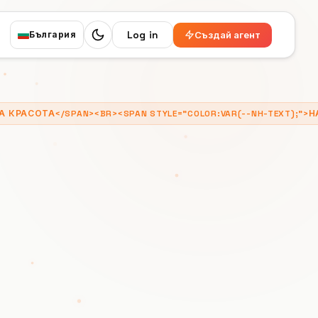
Log in
Създай агент
България
Switch to dark mode
 ЗА КРАСОТА</SPAN><BR><SPAN STYLE="COLOR:VAR(--NH-TEXT);"