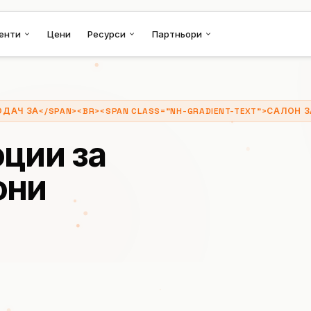
енти
Цени
Ресурси
Партньори
 ВОДАЧ ЗА</SPAN><BR><SPAN CLASS="NH-GRADIENT-TEXT">САЛОН
оции за
они