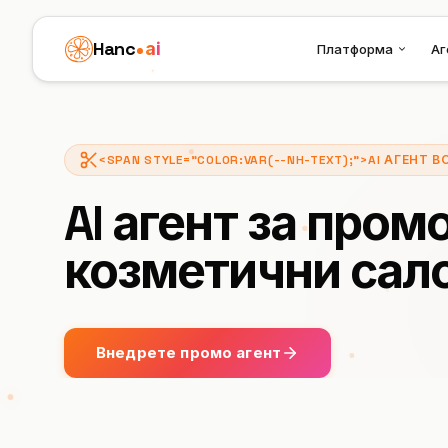
Hanc
ai
Платформа
Аг
<SPAN STYLE="COLOR:VAR(--NH-TEXT);">AI АГЕНТ
AI агент за пром
козметични сал
Внедрете промо агент