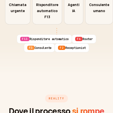
Chiamata
Risponditore
Agenti
Consulente
urgente
automatico
IA
umano
F13
Risponditore automatico
Router
F13
F6
Consulente
Receptionist
F3
F2
REALITY
Dove il processo
si rompe