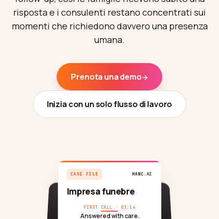
Integrazioni
STRUMENTI
risposta e i consulenti restano concentrati sui
Crea agente
Ospitalità premium
Programma affiliati
Autofficina
momenti che richiedono davvero una presenza
Calcolatore ROI
CRM
COSTRUISCI
Accedi
Clinica veterinaria
umana.
Artigianato
AGGIORNAMENTI
Partner Soluzioni
Sicurezza e GDPR
Studio legale
Ristorante
Novità
SCALA
Prenota una demo
→
Anche su Microsoft Marketplace
Servizi di emergenza
Hotel
Distribuisci Hanc AI nella tua subscription
Partner Esecutivo
Azure
Inizia con un solo flusso di lavoro
Vedi tutti i casi →
E-commerce
Registrati →
Gestione immobiliare
Telecomunicazioni
Location per eventi
Fitness
CASE FILE
HANC
.AI
Autoscuola