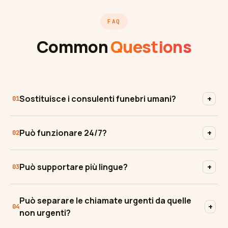
FAQ
Common
Questions
Sostituisce i consulenti funebri umani?
+
01
Può funzionare 24/7?
+
02
Può supportare più lingue?
+
03
Può separare le chiamate urgenti da quelle
+
04
non urgenti?