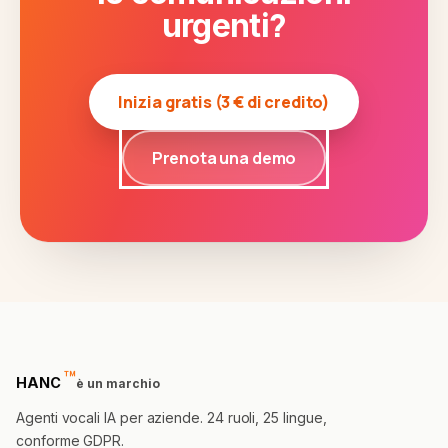
?
urgenti
Inizia gratis (3 € di credito)
Prenota una demo
™
trademark
HANC
è un marchio
Agenti vocali IA per aziende. 24 ruoli, 25 lingue,
conforme GDPR.