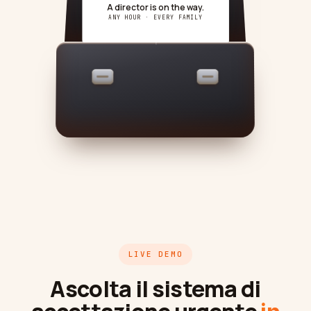
Impresa funebre
PROFESSIONALE
FIRST CALL · 03:14
Avvocato
Answered with care.
A director is on the way.
ANY HOUR · EVERY FAMILY
Consulente fiscale
Onoranze funebri
Agenzia
Immobiliare
Assicurazione
Reclutamento
LIVE DEMO
SaaS
Ascolta il sistema di
23 settori →