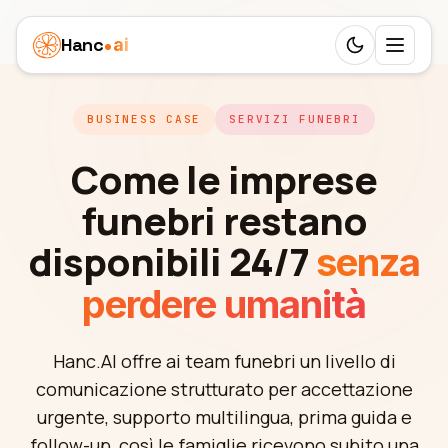
Hanc
ai
Switch to d
Piattaforma
BUSINESS CASE
SERVIZI FUNEBRI
Ecosystem
Agenti
Come le imprese
Panoramica
SANITÀ
funebri restano
Casi d'uso
Dentista
Funzionalità
disponibili 24/7
senza
Clinica pediatrica
Prezzi
Medico
Workflow
perdere umanità
Agenzia immobiliare
Risorse
Veterinario
24 ruoli
Assistenza agli anziani
IMPARARE
Partner
Hanc.AI offre ai team funebri un livello di
Fisioterapia
25 lingue
Blog
comunicazione strutturato per accettazione
Impresa funebre
Marchio bianco
SERVIZI
urgente, supporto multilingua, prima guida e
Italia
Trunk SIP
Documentazione
Studio privato
Salone di bellezza
follow-up, così le famiglie ricevono subito una
GUADAGNA