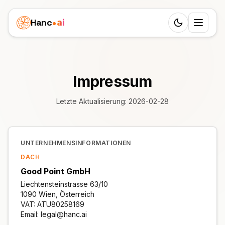
Hanc
ai
Switch to d
Plattform
Ecosystem
Impressum
Agenten
Überblick
GESUNDHEIT
Letzte Aktualisierung: 2026-02-28
Business Cases
Zahnarzt
Features
Kinderklinik
Preise
Arzt
UNTERNEHMENSINFORMATIONEN
Workflow
Immobilienagentur
Ressourcen
DACH
Tierarzt
24 Rollen
Good Point GmbH
Seniorenbetreuung
LERNEN
Partner
Physiotherapie
Liechtensteinstrasse 63/10
25 Sprachen
Blog
Bestattungsunternehmen
1090 Wien, Österreich
White-Label-Lösung
VAT: ATU80258169
DIENSTLEISTUNGEN
Österreich
SIP-Trunks
Dokumentation
Email: legal@hanc.ai
Privatpraxis
Schönheitssalon
VERDIENEN