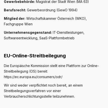
Gewerbebehörde:
Magistrat der Stadt Wien (MA 63)
PROFESSIONAL
Berufsrecht:
Gewerbeordnung (GewO 1994)
Anwalt
Mitglied der:
Wirtschaftskammer Österreich (WKO),
Fachgruppe Wien
Steuerberater
Unternehmensgegenstand:
IT-Dienstleistungen,
Softwareentwicklung, SaaS-Plattformbetrieb
Bestattung
Agentur
EU-Online-Streitbeilegung
Immobilien
Die Europäische Kommission stellt eine Plattform zur Online-
Versicherung
Streitbeilegung (OS) bereit:
https://ec.europa.eu/consumers/odr/
Personalvermittlung
Wir sind weder verpflichtet noch bereit, an einem
Streitbeilegungsverfahren vor einer
SaaS
Verbraucherschlichtungsstelle teilzunehmen.
23 Branchen →