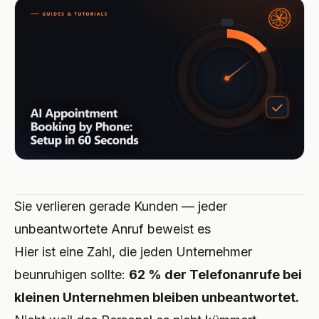
Integrationen
TOOLS
Agent erstellen
Premium-Hotellerie
Affiliate-Programm
Autowerkstatt
ROI-Rechner
CRM
AUFBAUEN
Anmelden
Tierklinik
Handwerk
UPDATES
Lösungspartner
Sicherheit & DSGVO
Anwaltskanzlei
Restaurant
Changelog
SKALIEREN
Auch im Microsoft Marketplace
Notdienst
Hotel
Hanc AI in Ihrer Azure-Subscription
Executive-Partner
bereitstellen
Alle Business Cases →
E-Commerce
Registrieren →
Hausverwaltung
Sie verlieren gerade Kunden — jeder
Telekommunikation
unbeantwortete Anruf beweist es
Hier ist eine Zahl, die jeden Unternehmer
Eventlocation
beunruhigen sollte:
62 % der Telefonanrufe bei
Fitness
kleinen Unternehmen bleiben unbeantwortet.
Fahrschule