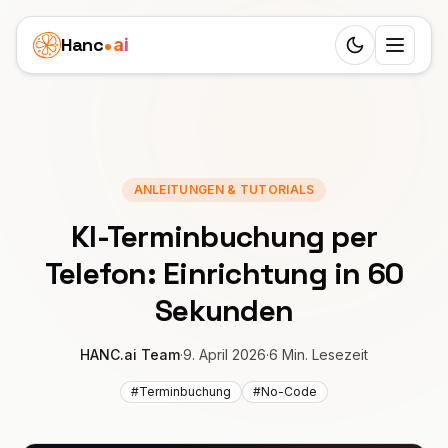
Hanc
ai
Switch to d
Plattform
Ecosystem
Agenten
ANLEITUNGEN & TUTORIALS
Überblick
GESUNDHEIT
Business Cases
KI-Terminbuchung per
Zahnarzt
Features
Kinderklinik
Preise
Telefon: Einrichtung in 60
Arzt
Workflow
Immobilienagentur
Sekunden
Ressourcen
Tierarzt
24 Rollen
Seniorenbetreuung
LERNEN
Partner
HANC.ai Team
·
9. April 2026
·
6 Min. Lesezeit
Physiotherapie
25 Sprachen
Blog
Bestattungsunternehmen
#Terminbuchung
#No-Code
White-Label-Lösung
DIENSTLEISTUNGEN
Deutschland
SIP-Trunks
Dokumentation
Privatpraxis
Schönheitssalon
VERDIENEN