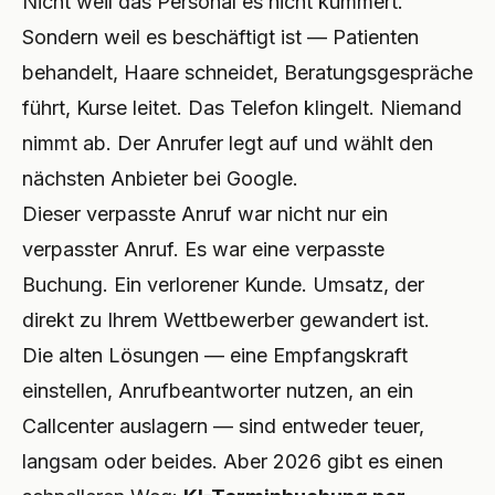
Nicht weil das Personal es nicht kümmert.
Sondern weil es beschäftigt ist — Patienten
PROFESSIONAL
behandelt, Haare schneidet, Beratungsgespräche
Anwalt
führt, Kurse leitet. Das Telefon klingelt. Niemand
Steuerberater
nimmt ab. Der Anrufer legt auf und wählt den
Bestattung
nächsten Anbieter bei Google.
Dieser verpasste Anruf war nicht nur ein
Agentur
verpasster Anruf. Es war eine verpasste
Immobilien
Buchung. Ein verlorener Kunde. Umsatz, der
direkt zu Ihrem Wettbewerber gewandert ist.
Versicherung
Die alten Lösungen — eine Empfangskraft
Personalvermittlung
einstellen, Anrufbeantworter nutzen, an ein
Callcenter auslagern — sind entweder teuer,
SaaS
langsam oder beides. Aber 2026 gibt es einen
23 Branchen →