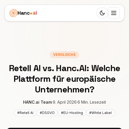
Hanc
ai
Switch to d
Plattform
Ecosystem
Agenten
VERGLEICHE
Überblick
GESUNDHEIT
Business Cases
Retell AI vs. Hanc.AI: Welche
Zahnarzt
Features
Kinderklinik
Preise
Plattform für europäische
Arzt
Workflow
Immobilienagentur
Unternehmen?
Ressourcen
Tierarzt
24 Rollen
Seniorenbetreuung
LERNEN
Partner
HANC.ai Team
·
9. April 2026
·
6 Min. Lesezeit
Physiotherapie
25 Sprachen
Blog
Bestattungsunternehmen
#Retell AI
#DSGVO
#EU-Hosting
#White Label
White-Label-Lösung
DIENSTLEISTUNGEN
Schweiz
SIP-Trunks
Dokumentation
Privatpraxis
Schönheitssalon
VERDIENEN