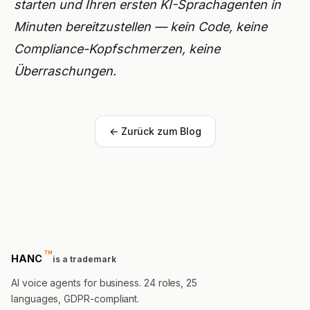
starten und Ihren ersten KI-Sprachagenten in
Minuten bereitzustellen — kein Code, keine
Compliance-Kopfschmerzen, keine
Überraschungen.
← Zurück zum Blog
™
trademark
HANC
is a trademark
AI voice agents for business. 24 roles, 25
languages, GDPR-compliant.