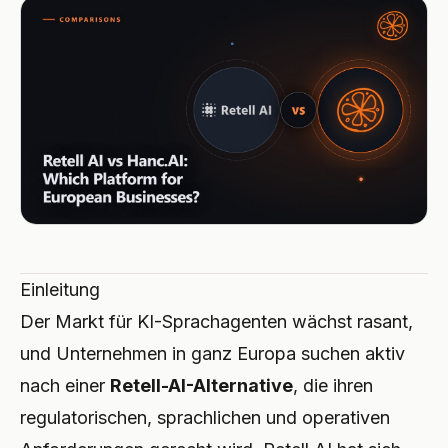
Integrationen
TOOLS
Agent erstellen
Premium-Hotellerie
Affiliate-Programm
Autowerkstatt
ROI-Rechner
CRM
AUFBAUEN
Anmelden
Tierklinik
Handwerk
UPDATES
Lösungspartner
Sicherheit & DSGVO
Anwaltskanzlei
Restaurant
Changelog
SKALIEREN
Auch im Microsoft Marketplace
Notdienst
Hotel
Hanc AI in Ihrer Azure-Subscription
Executive-Partner
bereitstellen
Alle Business Cases →
E-Commerce
Registrieren →
Hausverwaltung
Einleitung
Telekommunikation
Der Markt für KI-Sprachagenten wächst rasant,
und Unternehmen in ganz Europa suchen aktiv
Eventlocation
nach einer
Retell-AI-Alternative
, die ihren
Fitness
regulatorischen, sprachlichen und operativen
Fahrschule