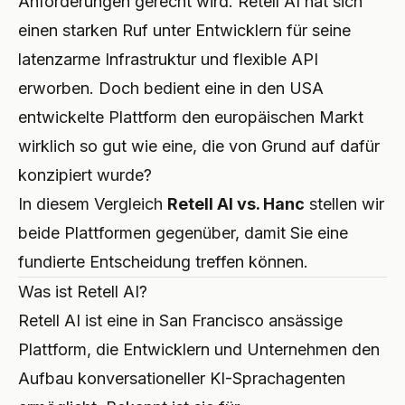
Anforderungen gerecht wird. Retell AI hat sich
einen starken Ruf unter Entwicklern für seine
PROFESSIONAL
latenzarme Infrastruktur und flexible API
Anwalt
erworben. Doch bedient eine in den USA
Steuerberater
entwickelte Plattform den europäischen Markt
Bestattung
wirklich so gut wie eine, die von Grund auf dafür
konzipiert wurde?
Agentur
In diesem Vergleich
Retell AI vs. Hanc
stellen wir
Immobilien
beide Plattformen gegenüber, damit Sie eine
fundierte Entscheidung treffen können.
Versicherung
Was ist Retell AI?
Personalvermittlung
Retell AI ist eine in San Francisco ansässige
SaaS
Plattform, die Entwicklern und Unternehmen den
Aufbau konversationeller KI-Sprachagenten
23 Branchen →